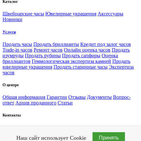
Каталог
Швейцарские часы
Ювелирные украшения
Аксессуары
Новинки
Услуги
Продать часы
Продать бриллианты
Кредит под залог часов
Trade-in часов
Ремонт часов
Онлайн оценка часов
Продать
изумруды
Продать рубины
Продать сапфиры
Оценка
бриллиантов
Геммологическая экспертиза камней
Продать
ювелирные украшения
Продать старинные часы
Экспертиза
часов
О центре
Общая информация
Гарантии
Отзывы
Документы
Вопрос-
ответ
Архив проданного
Статьи
Контакты
Москва
Санкт-Петербург
+7 (495) 363-83-56
Наш сайт использует Cookie
Принять
Москва, Кутузовский проспект дом 26, корпус 1