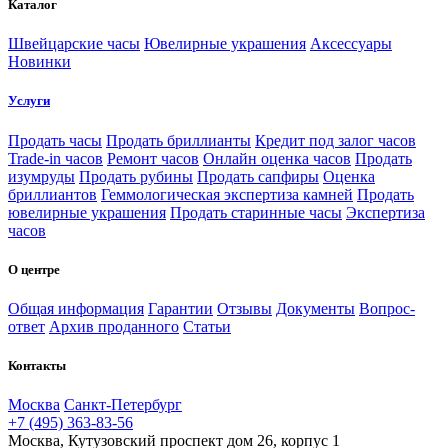
Каталог
Швейцарские часы
Ювелирные украшения
Аксессуары
Новинки
Услуги
Продать часы
Продать бриллианты
Кредит под залог часов
Trade-in часов
Ремонт часов
Онлайн оценка часов
Продать
изумруды
Продать рубины
Продать сапфиры
Оценка
бриллиантов
Геммологическая экспертиза камней
Продать
ювелирные украшения
Продать старинные часы
Экспертиза
часов
О центре
Общая информация
Гарантии
Отзывы
Документы
Вопрос-
ответ
Архив проданного
Статьи
Контакты
Москва
Санкт-Петербург
+7 (495) 363-83-56
Москва, Кутузовский проспект дом 26, корпус 1