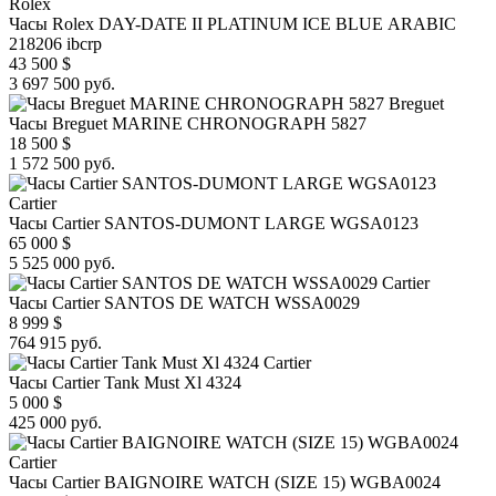
Rolex
Часы Rolex DAY-DATE II PLATINUM ICE BLUE ARABIC
218206 ibcrp
43 500
$
3 697 500 руб.
Breguet
Часы Breguet MARINE CHRONOGRAPH 5827
18 500
$
1 572 500 руб.
Cartier
Часы Cartier SANTOS-DUMONT LARGE WGSA0123
65 000
$
5 525 000 руб.
Cartier
Часы Cartier SANTOS DE WATCH WSSA0029
8 999
$
764 915 руб.
Cartier
Часы Cartier Tank Must Xl 4324
5 000
$
425 000 руб.
Cartier
Часы Cartier BAIGNOIRE WATCH (SIZE 15) WGBA0024