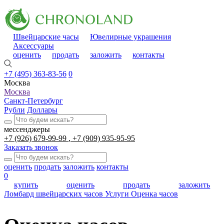
Швейцарские часы
Ювелирные украшения
Аксессуары
оценить
продать
заложить
контакты
+7 (495) 363-83-56
0
Москва
Москва
Санкт-Петербург
Рубли
Доллары
мессенджеры
+7 (926) 679-99-99
+7 (909) 935-95-95
Заказать звонок
оценить
продать
заложить
контакты
0
купить
оценить
продать
заложить
Ломбард швейцарских часов
Услуги
Оценка часов