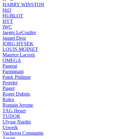
HARRY WINSTON
Hd3
HUBLOT
HYT
IWC
Jaeger LeCoultre
Jaquet Droz
JORG HYSEK
LOUIS MOINET
Maurice Lacroix
OMEGA
Panerai
Parmigiani
Patek Philippe
Perrelet
Piaget
Roger Dubuis
Rolex
Romain Jerome
TAG Heuer
TUDOR
Ulysse Nardin
Urwerk
Vacheron Constantin
Zenith