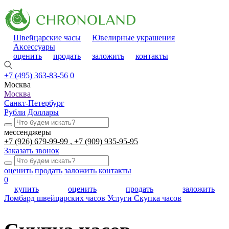
Швейцарские часы
Ювелирные украшения
Аксессуары
оценить
продать
заложить
контакты
+7 (495) 363-83-56
0
Москва
Москва
Санкт-Петербург
Рубли
Доллары
мессенджеры
+7 (926) 679-99-99
+7 (909) 935-95-95
Заказать звонок
оценить
продать
заложить
контакты
0
купить
оценить
продать
заложить
Ломбард швейцарских часов
Услуги
Скупка часов