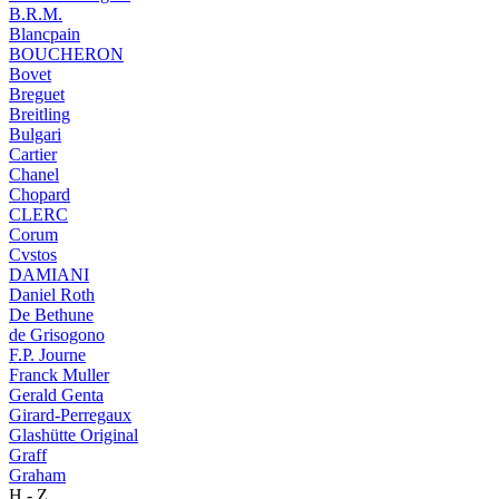
B.R.M.
Blancpain
BOUCHERON
Bovet
Breguet
Breitling
Bulgari
Cartier
Chanel
Chopard
CLERC
Corum
Cvstos
DAMIANI
Daniel Roth
De Bethune
de Grisogono
F.P. Journe
Franck Muller
Gerald Genta
Girard-Perregaux
Glashütte Original
Graff
Graham
H - Z