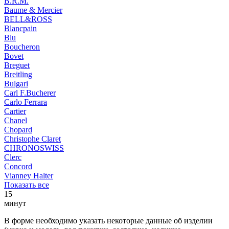
B.R.M.
Baume & Mercier
BELL&ROSS
Blancpain
Blu
Boucheron
Bovet
Breguet
Breitling
Bulgari
Carl F.Bucherer
Carlo Ferrara
Cartier
Chanel
Chopard
Christophe Claret
CHRONOSWISS
Clerc
Concord
Vianney Halter
Показать все
15
минут
В форме необходимо указать некоторые данные об изделии