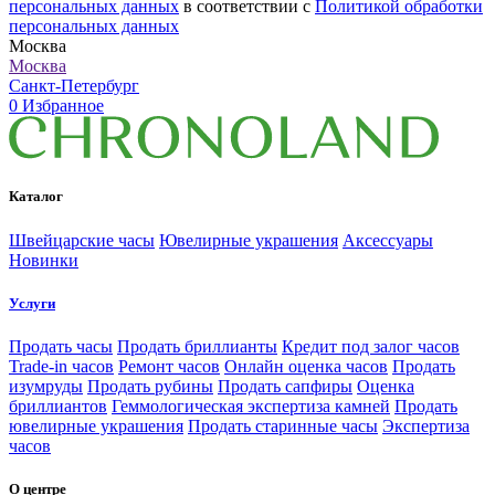
персональных данных
в соответствии с
Политикой обработки
персональных данных
Москва
Москва
Санкт-Петербург
0
Избранное
Каталог
Швейцарские часы
Ювелирные украшения
Аксессуары
Новинки
Услуги
Продать часы
Продать бриллианты
Кредит под залог часов
Trade-in часов
Ремонт часов
Онлайн оценка часов
Продать
изумруды
Продать рубины
Продать сапфиры
Оценка
бриллиантов
Геммологическая экспертиза камней
Продать
ювелирные украшения
Продать старинные часы
Экспертиза
часов
О центре