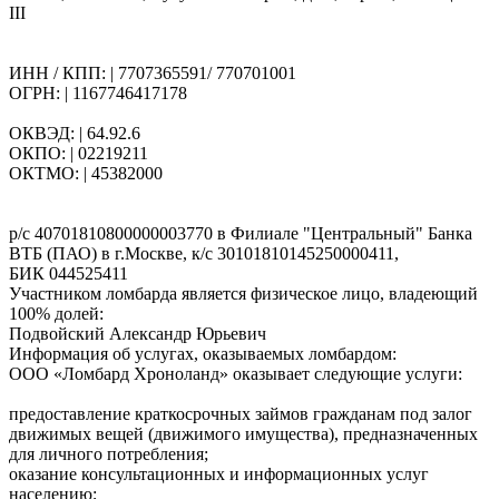
III
ИНН / КПП: | 7707365591/ 770701001
ОГРН: | 1167746417178
ОКВЭД: | 64.92.6
ОКПО: | 02219211
ОКТМО: | 45382000
р/с 40701810800000003770 в Филиале "Центральный" Банка
ВТБ (ПАО) в г.Москве, к/с 30101810145250000411,
БИК 044525411
Участником ломбарда является физическое лицо, владеющий
100% долей:
Подвойский Александр Юрьевич
Информация об услугах, оказываемых ломбардом:
ООО «Ломбард Хроноланд» оказывает следующие услуги:
предоставление краткосрочных займов гражданам под залог
движимых вещей (движимого имущества), предназначенных
для личного потребления;
оказание консультационных и информационных услуг
населению;