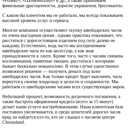
«Ролекс», «ПатекФиллип» и др., а также принимаем
фамильные драгоценности, дорогие украшения, бриллианты.
С каким бы клиентом мы не работали, мы всегда показываем
высокий уровень услуг и сервиса.
Многие компании осуществляют скупку швейцарских часов
по очень выгодным ценам , однако практика показывает, что
расстаться с дорогостоящим изделием под силу далеко не
каждому. Естественно, ведь часто мы воспринимаем
швейцарские часы не как аксессуар, а как знак
принадлежности к элите. Кроме того, часто с часами связаны
воспоминания, памятные эмоции, расстаться с которыми
бывает буквально невыносимо. В этом случае единственно
возможное решение — получить деньги под залог
швейцарских часов. Как только кредит будет выплачен, часы
вернутся к своему владельцу в целости и сохранности. Мы
работаем со швейцарскими часами всех существующих марок.
Небольшой процент, возможность досрочного погашения, а
также быстрота оформления кредита (всего за 15 минут)
делает наши услуги востребованными. Наша клиентская база
постоянно увеличивается, и среди ценителей дорогих часов
вряд ли найдется кто-то, кто не слышал о часовом центре
Chronoland.