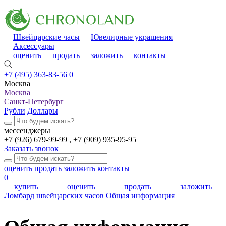
Швейцарские часы
Ювелирные украшения
Аксессуары
оценить
продать
заложить
контакты
+7 (495) 363-83-56
0
Москва
Москва
Санкт-Петербург
Рубли
Доллары
мессенджеры
+7 (926) 679-99-99
+7 (909) 935-95-95
Заказать звонок
оценить
продать
заложить
контакты
0
купить
оценить
продать
заложить
Ломбард швейцарских часов
Общая информация