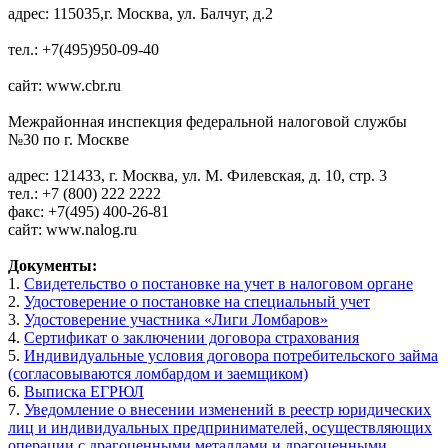
адрес: 115035,г. Москва, ул. Балчуг, д.2
тел.: +7(495)950-09-40
сайт: www.cbr.ru
Межрайонная инспекция федеральной налоговой службы
№30 по г. Москве
адрес: 121433, г. Москва, ул. М. Филевская, д. 10, стр. 3
тел.: +7 (800) 222 2222
факс: +7(495) 400-26-81
сайт: www.nalog.ru
Документы:
1.
Свидетельство о постановке на учет в налоговом органе
2.
Удостоверение о постановке на специальный учет
3.
Удостоверение участника «Лиги Ломбаров»
4.
Сертификат о заключении договора страхования
5.
Индивидуальные условия договора потребительского займа
(согласовываются ломбардом и заемщиком)
6.
Выписка ЕГРЮЛ
7.
Уведомление о внесении изменений в реестр юридических
лиц и индивидуальных предпринимателей, осуществляющих
операции с драгоценными металлами и драгоценными