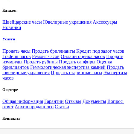
Каталог
Швейцарские часы
Ювелирные украшения
Аксессуары
Новинки
Услуги
Продать часы
Продать бриллианты
Кредит под залог часов
Trade-in часов
Ремонт часов
Онлайн оценка часов
Продать
изумруды
Продать рубины
Продать сапфиры
Оценка
бриллиантов
Геммологическая экспертиза камней
Продать
ювелирные украшения
Продать старинные часы
Экспертиза
часов
О центре
Общая информация
Гарантии
Отзывы
Документы
Вопрос-
ответ
Архив проданного
Статьи
Контакты
Москва
Санкт-Петербург