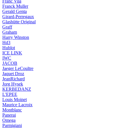
Franc Vila
Franck Muller
Gerald Genta
Girard-Perregaux
Glashütte Original
Graff
Graham
Harry Winston
Hd3
Hublot
ICE LINK
IWC
JACOB
Jaeger LeCoultre
Jaquet Droz
JeanRichard
Jorg Hysek
KERBEDANZ
L'EPEE
Louis Moinet
Maurice Lacroix
Montblanc
Panerai
Omega
Parmigiani