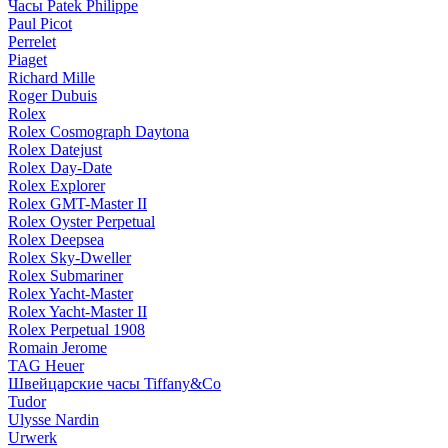
Часы Patek Philippe
Paul Picot
Perrelet
Piaget
Richard Mille
Roger Dubuis
Rolex
Rolex Cosmograph Daytona
Rolex Datejust
Rolex Day-Date
Rolex Explorer
Rolex GMT-Master II
Rolex Oyster Perpetual
Rolex Deepsea
Rolex Sky-Dweller
Rolex Submariner
Rolex Yacht-Master
Rolex Yacht-Master II
Rolex Perpetual 1908
Romain Jerome
TAG Heuer
Швейцарские часы Tiffany&Co
Tudor
Ulysse Nardin
Urwerk