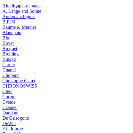
Швейцарские часы
A. Lange and Sohne
Audemars Piguet
B.R.M.
Baume & Mercier
Blancpain
Blu
Bovet
Breguet
Breitling
Bulgari
Cartier
Chanel
Chopard
Christophe Claret
CHRONOSWISS
Clerc
Corum
Cvstos
Czapek
Damiani
De Grisogono
DeWitt
F.P. Journe