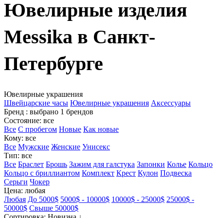
Ювелирные изделия
Messika в Санкт-
Петербурге
Ювелирные украшения
Швейцарские часы
Ювелирные украшения
Аксессуары
Бренд
: выбрано 1 брендов
Состояние
: все
Все
С пробегом
Новые
Как новые
Кому
: все
Все
Мужские
Женские
Унисекс
Тип
: все
Все
Браслет
Брошь
Зажим для галстука
Запонки
Колье
Кольцо
Кольцо с бриллиантом
Комплект
Крест
Кулон
Подвеска
Серьги
Чокер
Цена
: любая
Любая
До 5000$
5000$ - 10000$
10000$ - 25000$
25000$ -
50000$
Свыше 50000$
Сортировка
: Новизна ↓