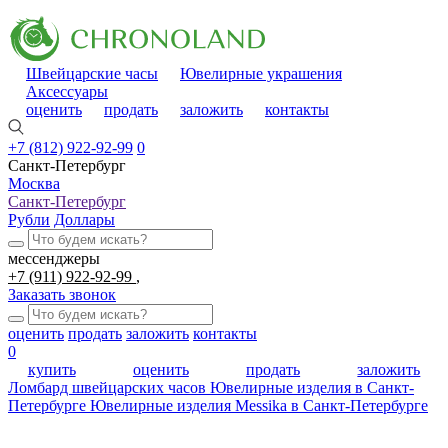
Швейцарские часы
Ювелирные украшения
Аксессуары
оценить
продать
заложить
контакты
+7 (812) 922-92-99
0
Санкт-Петербург
Москва
Санкт-Петербург
Рубли
Доллары
мессенджеры
+7 (911) 922-92-99
Заказать звонок
оценить
продать
заложить
контакты
0
купить
оценить
продать
заложить
Ломбард швейцарских часов
Ювелирные изделия в Санкт-
Петербурге
Ювелирные изделия Messika в Санкт-Петербурге