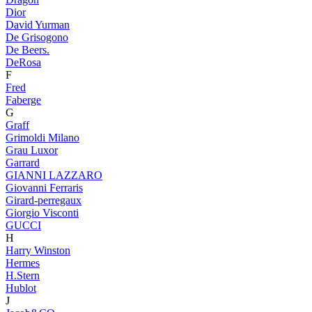
Dior
David Yurman
De Grisogono
De Beers.
DeRosa
F
Fred
Faberge
G
Graff
Grimoldi Milano
Grau Luxor
Garrard
GIANNI LAZZARO
Giovanni Ferraris
Girard-perregaux
Giorgio Visconti
GUCCI
H
Harry Winston
Hermes
H.Stern
Hublot
J