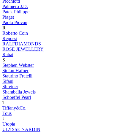
Picchiotti
Palmiero J.D.
Patek Philippe
Piaget
Paolo Piovan
R
Roberto Coin
Repossi
RALFDIAMONDS
ROSE JEWELLERY
Rabat
S
Stephen Webster
Stefan Hafner
Staurino Fratelli
Sifani
Shreiner
Shamballa Jewels
Schoeffel Pearl
T
Tiffany&Co.
Tous
U
Utopia
ULYSSE NARDIN