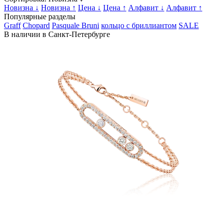
Новизна ↓
Новизна ↑
Цена ↓
Цена ↑
Алфавит ↓
Алфавит ↑
Популярные разделы
Graff
Chopard
Pasquale Bruni
кольцо с бриллиантом
SALE
В наличии в Санкт-Петербурге