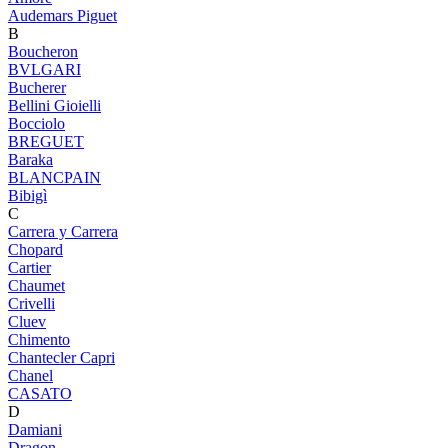
Audemars Piguet
B
Boucheron
BVLGARI
Bucherer
Bellini Gioielli
Bocciolo
BREGUET
Baraka
BLANCPAIN
Bibigì
C
Carrera y Carrera
Chopard
Cartier
Chaumet
Crivelli
Cluev
Chimento
Chantecler Capri
Chanel
CASATO
D
Damiani
Dragon