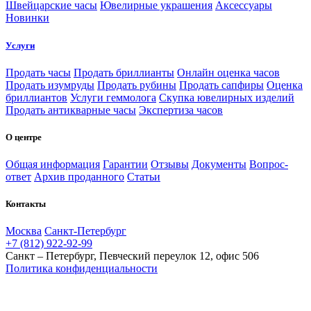
Швейцарские часы
Ювелирные украшения
Аксессуары
Новинки
Услуги
Продать часы
Продать бриллианты
Онлайн оценка часов
Продать изумруды
Продать рубины
Продать сапфиры
Оценка
бриллиантов
Услуги геммолога
Скупка ювелирных изделий
Продать антикварные часы
Экспертиза часов
О центре
Общая информация
Гарантии
Отзывы
Документы
Вопрос-
ответ
Архив проданного
Статьи
Контакты
Москва
Санкт-Петербург
+7 (812) 922-92-99
Санкт – Петербург, Певческий переулок 12, офис 506
Политика конфиденциальности