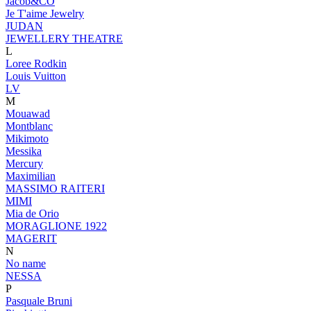
Jacob&CO
Je T'aime Jewelry
JUDAN
JEWELLERY THEATRE
L
Loree Rodkin
Louis Vuitton
LV
M
Mouawad
Montblanc
Mikimoto
Messika
Mercury
Maximilian
MASSIMO RAITERI
MIMI
Mia de Orio
MORAGLIONE 1922
MAGERIT
N
No name
NESSA
P
Pasquale Bruni