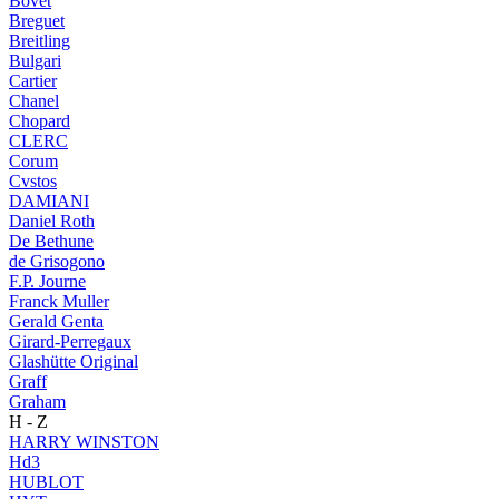
Bovet
Breguet
Breitling
Bulgari
Cartier
Chanel
Chopard
CLERC
Corum
Cvstos
DAMIANI
Daniel Roth
De Bethune
de Grisogono
F.P. Journe
Franck Muller
Gerald Genta
Girard-Perregaux
Glashütte Original
Graff
Graham
H - Z
HARRY WINSTON
Hd3
HUBLOT