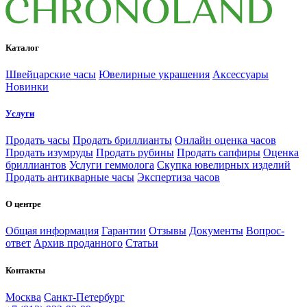
Каталог
Швейцарские часы
Ювелирные украшения
Аксессуары
Новинки
Услуги
Продать часы
Продать бриллианты
Онлайн оценка часов
Продать изумруды
Продать рубины
Продать сапфиры
Оценка
бриллиантов
Услуги геммолога
Скупка ювелирных изделий
Продать антикварные часы
Экспертиза часов
О центре
Общая информация
Гарантии
Отзывы
Документы
Вопрос-
ответ
Архив проданного
Статьи
Контакты
Москва
Санкт-Петербург