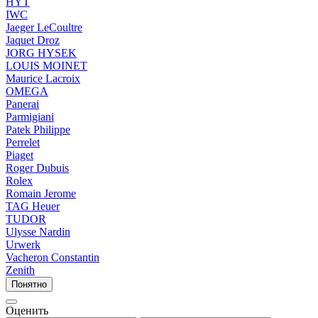
HYT
IWC
Jaeger LeCoultre
Jaquet Droz
JORG HYSEK
LOUIS MOINET
Maurice Lacroix
OMEGA
Panerai
Parmigiani
Patek Philippe
Perrelet
Piaget
Roger Dubuis
Rolex
Romain Jerome
TAG Heuer
TUDOR
Ulysse Nardin
Urwerk
Vacheron Constantin
Zenith
Понятно
Оценить