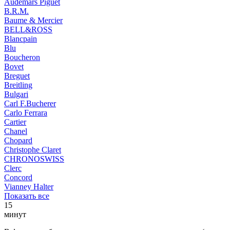
Audemars Piguet
B.R.M.
Baume & Mercier
BELL&ROSS
Blancpain
Blu
Boucheron
Bovet
Breguet
Breitling
Bulgari
Carl F.Bucherer
Carlo Ferrara
Cartier
Chanel
Chopard
Christophe Claret
CHRONOSWISS
Clerc
Concord
Vianney Halter
Показать все
15
минут