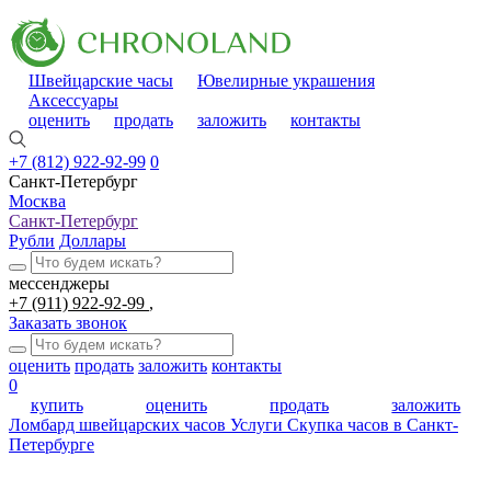
Швейцарские часы
Ювелирные украшения
Аксессуары
оценить
продать
заложить
контакты
+7 (812) 922-92-99
0
Санкт-Петербург
Москва
Санкт-Петербург
Рубли
Доллары
мессенджеры
+7 (911) 922-92-99
Заказать звонок
оценить
продать
заложить
контакты
0
купить
оценить
продать
заложить
Ломбард швейцарских часов
Услуги
Скупка часов в Санкт-
Петербурге