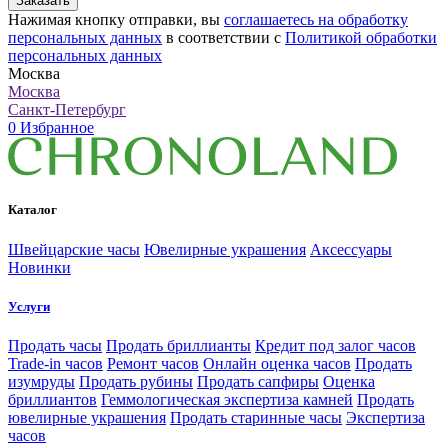
Заказать
Нажимая кнопку отправки, вы
соглашаетесь на обработку
персональных данных
в соответствии с
Политикой обработки
персональных данных
Москва
Москва
Санкт-Петербург
0
Избранное
Каталог
Швейцарские часы
Ювелирные украшения
Аксессуары
Новинки
Услуги
Продать часы
Продать бриллианты
Кредит под залог часов
Trade-in часов
Ремонт часов
Онлайн оценка часов
Продать
изумруды
Продать рубины
Продать сапфиры
Оценка
бриллиантов
Геммологическая экспертиза камней
Продать
ювелирные украшения
Продать старинные часы
Экспертиза
часов