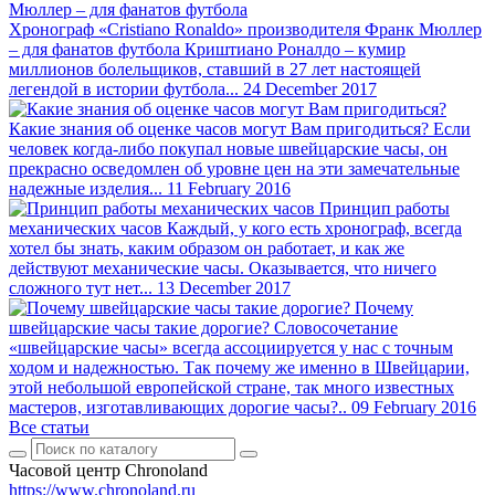
Хронограф «Cristiano Ronaldo» производителя Франк Мюллер
– для фанатов футбола
Криштиано Роналдо – кумир
миллионов болельщиков, ставший в 27 лет настоящей
легендой в истории футбола...
24 December 2017
Какие знания об оценке часов могут Вам пригодиться?
Если
человек когда-либо покупал новые швейцарские часы, он
прекрасно осведомлен об уровне цен на эти замечательные
надежные изделия...
11 February 2016
Принцип работы
механических часов
Каждый, у кого есть хронограф, всегда
хотел бы знать, каким образом он работает, и как же
действуют механические часы. Оказывается, что ничего
сложного тут нет...
13 December 2017
Почему
швейцарские часы такие дорогие?
Словосочетание
«швейцарские часы» всегда ассоциируется у нас с точным
ходом и надежностью. Так почему же именно в Швейцарии,
этой небольшой европейской стране, так много известных
мастеров, изготавливающих дорогие часы?..
09 February 2016
Все статьи
Часовой центр Chronoland
https://www.chronoland.ru