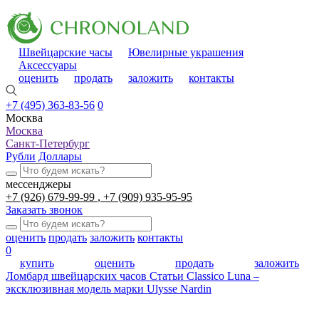
Швейцарские часы
Ювелирные украшения
Аксессуары
оценить
продать
заложить
контакты
+7 (495) 363-83-56
0
Москва
Москва
Санкт-Петербург
Рубли
Доллары
мессенджеры
+7 (926) 679-99-99
+7 (909) 935-95-95
Заказать звонок
оценить
продать
заложить
контакты
0
купить
оценить
продать
заложить
Ломбард швейцарских часов
Статьи
Classico Luna –
эксклюзивная модель марки Ulysse Nardin