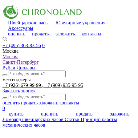
Швейцарские часы
Ювелирные украшения
Аксессуары
оценить
продать
заложить
контакты
+7 (495) 363-83-56
0
Москва
Москва
Санкт-Петербург
Рубли
Доллары
мессенджеры
+7 (926) 679-99-99
+7 (909) 935-95-95
Заказать звонок
оценить
продать
заложить
контакты
0
купить
оценить
продать
заложить
Ломбард швейцарских часов
Статьи
Принцип работы
механических часов