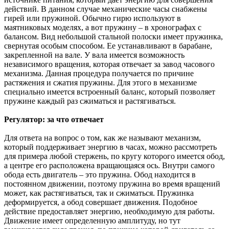
действий. В данном случае механические часы снабжены
гирей или пружиной. Обычно гирю используют в
маятниковых моделях, а вот пружину – в хронографах с
балансом. Вид небольшой стальной полоски имеет пружинка,
свернутая особым способом. Ее устанавливают в барабане,
закрепленной на вале. У вала имеется возможность
независимого вращения, которая отвечает за завод часового
механизма. Данная процедура получается по причине
растяжения и сжатия пружины. Для этого в механизме
специально имеется встроенный баланс, который позволяет
пружине каждый раз сжиматься и растягиваться.
Регулятор: за что отвечает
Для ответа на вопрос о том, как же называют механизм,
который поддерживает энергию в часах, можно рассмотреть
для примера любой стержень, по кругу которого имеется обод,
а центре его расположена вращающаяся ось. Внутри самого
обода есть двигатель – это пружина. Обод находится в
постоянном движении, поэтому пружина во время вращений
может, как растягиваться, так и сжиматься. Пружинка
деформируется, а обод совершает движения. Подобное
действие предоставляет энергию, необходимую для работы.
Движение имеет определенную амплитуду, но тут