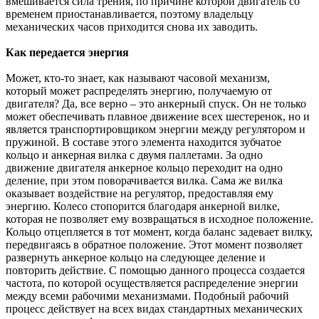
вмешивается сила трения, по причине которой двигатель со
временем приостанавливается, поэтому владельцу
механических часов приходится снова их заводить.
Как передается энергия
Может, кто-то знает, как называют часовой механизм,
который может распределять энергию, получаемую от
двигателя? Да, все верно – это анкерный спуск. Он не только
может обеспечивать плавное движение всех шестеренок, но и
является транспортировщиком энергии между регулятором и
пружиной. В составе этого элемента находится зубчатое
кольцо и анкерная вилка с двумя паллетами. За одно
движение двигателя анкерное кольцо переходит на одно
деление, при этом поворачивается вилка. Сама же вилка
оказывает воздействие на регулятор, предоставляя ему
энергию. Колесо стопорится благодаря анкерной вилке,
которая не позволяет ему возвращаться в исходное положение.
Кольцо отцепляется в тот момент, когда баланс задевает вилку,
передвигаясь в обратное положение. Этот момент позволяет
развернуть анкерное кольцо на следующее деление и
повторить действие. С помощью данного процесса создается
частота, по которой осуществляется распределение энергии
между всеми рабочими механизмами. Подобный рабочий
процесс действует на всех видах стандартных механических