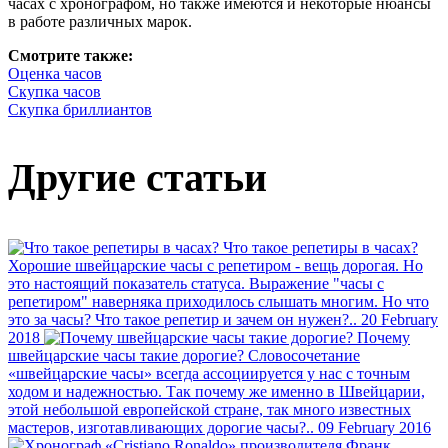
часах с хронографом, но также имеются и некоторые нюансы
в работе различных марок.
Смотрите также:
Оценка часов
Скупка часов
Скупка бриллиантов
Другие статьи
Что такое репетиры в часах?
Хорошие швейцарские часы с репетиром - вещь дорогая. Но
это настоящий показатель статуса. Выражение "часы с
репетиром" наверняка приходилось слышать многим. Но что
это за часы? Что такое репетир и зачем он нужен?..
20 February
2018
Почему
швейцарские часы такие дорогие?
Словосочетание
«швейцарские часы» всегда ассоциируется у нас с точным
ходом и надежностью. Так почему же именно в Швейцарии,
этой небольшой европейской стране, так много известных
мастеров, изготавливающих дорогие часы?..
09 February 2016