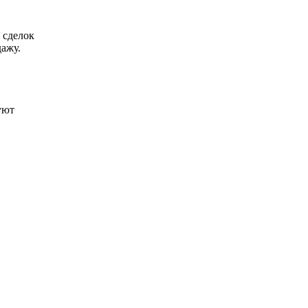
 сделок
ажу.
уют