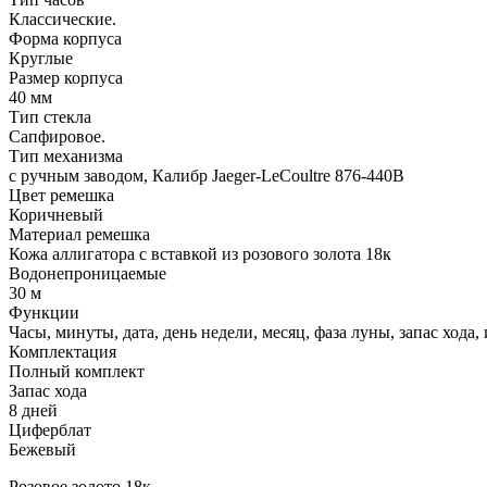
Классические.
Форма корпуса
Круглые
Размер корпуса
40 мм
Тип стекла
Сапфировое.
Тип механизма
с ручным заводом, Калибр Jaeger-LeCoultre 876-440B
Цвет ремешка
Коричневый
Материал ремешка
Кожа аллигатора с вставкой из розового золота 18к
Водонепроницаемые
30 м
Функции
Часы, минуты, дата, день недели, месяц, фаза луны, запас ход
Комплектация
Полный комплект
Запас хода
8 дней
Циферблат
Бежевый
Розовое золото 18к