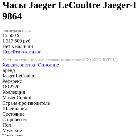
Часы Jaeger LeCoultre Jaeger-
9864
последняя цена:
15 500
$
1 317 500 руб.
Нет в наличии
Перейти в каталог
Услуги по скупке, продаже и ремонту осуществляет ООО «ХРОНОЛЭНД»
Характеристики
Описание
Бренд
Jaeger LeCoultre
Референс
1612520
Коллекция
Master Control
Страна-производитель
Швейцария.
Состояние
С пробегом
Пол
Мужские
Тип часов