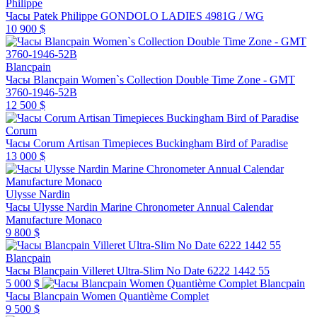
Philippe
Часы Patek Philippe GONDOLO LADIES 4981G / WG
10 900 $
Blancpain
Часы Blancpain Women`s Collection Double Time Zone - GMT
3760-1946-52B
12 500 $
Corum
Часы Corum Artisan Timepieces Buckingham Bird of Paradise
13 000 $
Ulysse Nardin
Часы Ulysse Nardin Marine Chronometer Annual Calendar
Manufacture Monaco
9 800 $
Blancpain
Часы Blancpain Villeret Ultra-Slim No Date 6222 1442 55
5 000 $
Blancpain
Часы Blancpain Women Quantième Complet
9 500 $