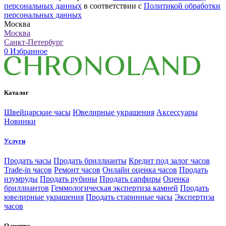
персональных данных
в соответствии с
Политикой обработки
персональных данных
Москва
Москва
Санкт-Петербург
0
Избранное
Каталог
Швейцарские часы
Ювелирные украшения
Аксессуары
Новинки
Услуги
Продать часы
Продать бриллианты
Кредит под залог часов
Trade-in часов
Ремонт часов
Онлайн оценка часов
Продать
изумруды
Продать рубины
Продать сапфиры
Оценка
бриллиантов
Геммологическая экспертиза камней
Продать
ювелирные украшения
Продать старинные часы
Экспертиза
часов
О центре