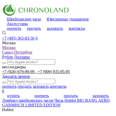
Швейцарские часы
Ювелирные украшения
Аксессуары
оценить
продать
заложить
контакты
+7 (495) 363-83-56
0
Москва
Москва
Санкт-Петербург
Рубли
Доллары
мессенджеры
+7 (926) 679-99-99
+7 (909) 935-95-95
Заказать звонок
оценить
продать
заложить
контакты
0
купить
оценить
продать
заложить
Ломбард швейцарских часов
Часы Hublot BIG BANG AERO
GARMISCH LIMITED EDITION
Hublot