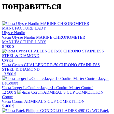
понравиться
Ulysse Nardin
Часы Ulysse Nardin MARINE CHRONOMETER
MANUFACTURE LADY
8 700 $
Cvstos
Часы Cvstos CHALLENGE R-50 CHRONO STAINLESS
STEEL & DIAMOND
13 500 $
Jaeger
LeCoultre
Часы Jaeger LeCoultre Jaeger-LeCoultre Master Control
12 500 $
Corum
Часы Corum ADMIRAL'S CUP COMPETITION
5 400 $
Patek