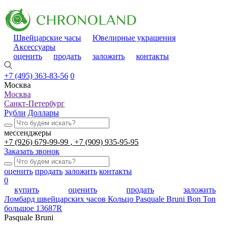
Швейцарские часы
Ювелирные украшения
Аксессуары
оценить
продать
заложить
контакты
+7 (495) 363-83-56
0
Москва
Москва
Санкт-Петербург
Рубли
Доллары
мессенджеры
+7 (926) 679-99-99
+7 (909) 935-95-95
Заказать звонок
оценить
продать
заложить
контакты
0
купить
оценить
продать
заложить
Ломбард швейцарских часов
Кольцо Pasquale Bruni Bon Ton
большое 13687R
Pasquale Bruni