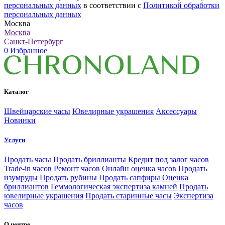
персональных данных
в соответствии с
Политикой обработки
персональных данных
Москва
Москва
Санкт-Петербург
0
Избранное
Каталог
Швейцарские часы
Ювелирные украшения
Аксессуары
Новинки
Услуги
Продать часы
Продать бриллианты
Кредит под залог часов
Trade-in часов
Ремонт часов
Онлайн оценка часов
Продать
изумруды
Продать рубины
Продать сапфиры
Оценка
бриллиантов
Геммологическая экспертиза камней
Продать
ювелирные украшения
Продать старинные часы
Экспертиза
часов
О центре