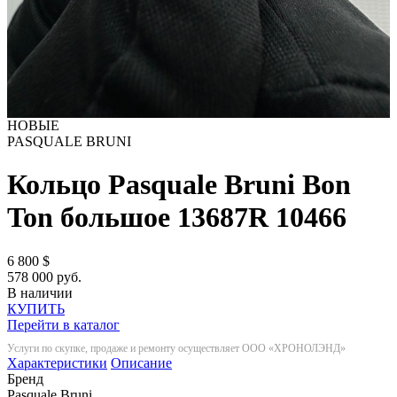
НОВЫЕ
PASQUALE BRUNI
Кольцо Pasquale Bruni Bon
Ton большое 13687R
10466
6 800
$
578 000 руб.
В наличии
КУПИТЬ
Перейти в каталог
Услуги по скупке, продаже и ремонту осуществляет ООО «ХРОНОЛЭНД»
Характеристики
Описание
Бренд
Pasquale Bruni