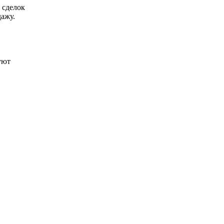
 сделок
ажу.
уют