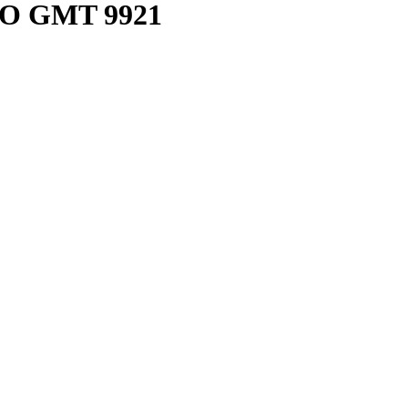
CO GMT
9921