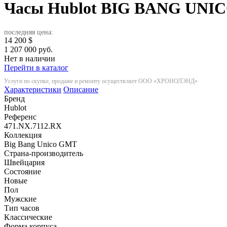
Часы Hublot BIG BANG UNI
последняя цена:
14 200
$
1 207 000 руб.
Нет в наличии
Перейти в каталог
Услуги по скупке, продаже и ремонту осуществляет ООО «ХРОНОЛЭНД»
Характеристики
Описание
Бренд
Hublot
Референс
471.NX.7112.RX
Коллекция
Big Bang Unico GMT
Страна-производитель
Швейцария
Состояние
Новые
Пол
Мужские
Тип часов
Классические
Форма корпуса