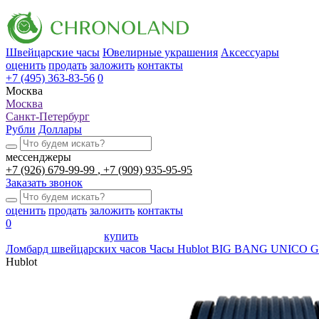
Швейцарские часы
Ювелирные украшения
Аксессуары
оценить
продать
заложить
контакты
+7 (495) 363-83-56
0
Москва
Москва
Санкт-Петербург
Рубли
Доллары
мессенджеры
+7 (926) 679-99-99
+7 (909) 935-95-95
Заказать звонок
оценить
продать
заложить
контакты
0
купить
Ломбард швейцарских часов
Часы Hublot BIG BANG UNICO 
Hublot