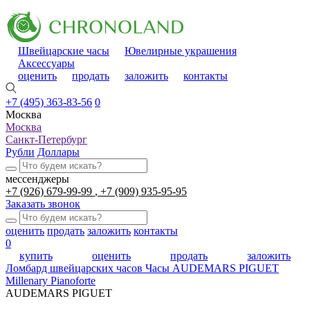
Швейцарские часы
Ювелирные украшения
Аксессуары
оценить
продать
заложить
контакты
+7 (495) 363-83-56
0
Москва
Москва
Санкт-Петербург
Рубли
Доллары
мессенджеры
+7 (926) 679-99-99
+7 (909) 935-95-95
Заказать звонок
оценить
продать
заложить
контакты
0
купить
оценить
продать
заложить
Ломбард швейцарских часов
Часы AUDEMARS PIGUET
Millenary Pianoforte
AUDEMARS PIGUET