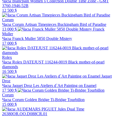
Часы Blancpain Women`s Collection Double Time Zone - GMT
3760-1946-52B
12 500 $
Corum
Часы Corum Artisan Timepieces Buckingham Bird of Paradise
13 000 $
Franck
Muller
Часы Franck Muller 5850 Double Mistery
17 000 $
Rolex
Часы Rolex DATEJUST 116244-0019 Black mother-of-pearl
diamonds
16 500 $
Jaquet
Droz
Часы Jaquet Droz Les Ateliers d`Art Painting on Enamel
17 500 $
Corum
Часы Corum Golden Bridge Ti-Bridge Tourbillon
15 000 $