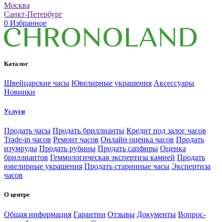
Москва
Санкт-Петербург
0
Избранное
Каталог
Швейцарские часы
Ювелирные украшения
Аксессуары
Новинки
Услуги
Продать часы
Продать бриллианты
Кредит под залог часов
Trade-in часов
Ремонт часов
Онлайн оценка часов
Продать
изумруды
Продать рубины
Продать сапфиры
Оценка
бриллиантов
Геммологическая экспертиза камней
Продать
ювелирные украшения
Продать старинные часы
Экспертиза
часов
О центре
Общая информация
Гарантии
Отзывы
Документы
Вопрос-