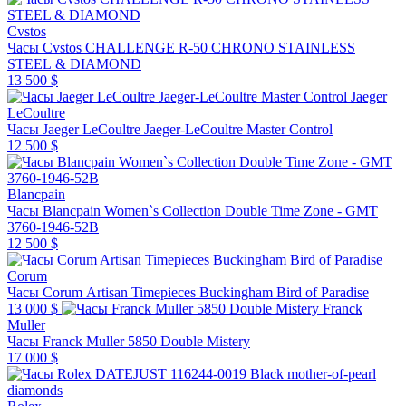
Cvstos
Часы Cvstos CHALLENGE R-50 CHRONO STAINLESS
STEEL & DIAMOND
13 500 $
Jaeger
LeCoultre
Часы Jaeger LeCoultre Jaeger-LeCoultre Master Control
12 500 $
Blancpain
Часы Blancpain Women`s Collection Double Time Zone - GMT
3760-1946-52B
12 500 $
Corum
Часы Corum Artisan Timepieces Buckingham Bird of Paradise
13 000 $
Franck
Muller
Часы Franck Muller 5850 Double Mistery
17 000 $