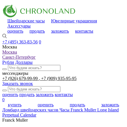
Швейцарские часы
Ювелирные украшения
Аксессуары
оценить
продать
заложить
контакты
+7 (495) 363-83-56
0
Москва
Москва
Санкт-Петербург
Рубли
Доллары
мессенджеры
+7 (926) 679-99-99
+7 (909) 935-95-95
Заказать звонок
оценить
продать
заложить
контакты
0
купить
оценить
продать
заложить
Ломбард швейцарских часов
Часы Franck Muller Long Island
Perpetual Calendar
Franck Muller