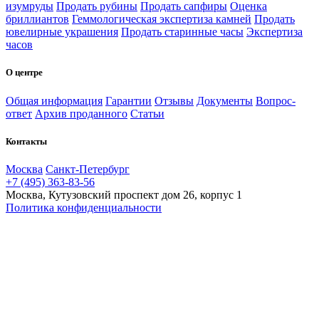
изумруды
Продать рубины
Продать сапфиры
Оценка
бриллиантов
Геммологическая экспертиза камней
Продать
ювелирные украшения
Продать старинные часы
Экспертиза
часов
О центре
Общая информация
Гарантии
Отзывы
Документы
Вопрос-
ответ
Архив проданного
Статьи
Контакты
Москва
Санкт-Петербург
+7 (495) 363-83-56
Москва, Кутузовский проспект дом 26, корпус 1
Политика конфиденциальности