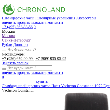
Швейцарские часы
Ювелирные украшения
Аксессуары
оценить
продать
заложить
контакты
+7 (495) 363-83-56
0
Москва
Москва
Санкт-Петербург
Рубли
Доллары
мессенджеры
+7 (926) 679-99-99
+7 (909) 935-95-95
Заказать звонок
оценить
продать
заложить
контакты
0
купить
Ломбард швейцарских часов
Часы Vacheron Constantin 1972 Eger
Vacheron Constantin