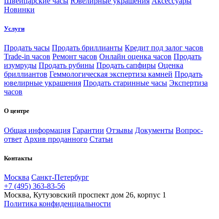
Швейцарские часы
Ювелирные украшения
Аксессуары
Новинки
Услуги
Продать часы
Продать бриллианты
Кредит под залог часов
Trade-in часов
Ремонт часов
Онлайн оценка часов
Продать
изумруды
Продать рубины
Продать сапфиры
Оценка
бриллиантов
Геммологическая экспертиза камней
Продать
ювелирные украшения
Продать старинные часы
Экспертиза
часов
О центре
Общая информация
Гарантии
Отзывы
Документы
Вопрос-
ответ
Архив проданного
Статьи
Контакты
Москва
Санкт-Петербург
+7 (495) 363-83-56
Москва, Кутузовский проспект дом 26, корпус 1
Политика конфиденциальности