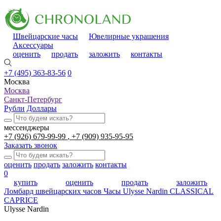
Швейцарские часы
Ювелирные украшения
Аксессуары
оценить
продать
заложить
контакты
+7 (495) 363-83-56
0
Москва
Москва
Санкт-Петербург
Рубли
Доллары
мессенджеры
+7 (926) 679-99-99
+7 (909) 935-95-95
Заказать звонок
оценить
продать
заложить
контакты
0
купить
оценить
продать
заложить
Ломбард швейцарских часов
Часы Ulysse Nardin CLASSICAL
CAPRICE
Ulysse Nardin