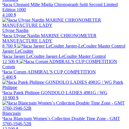
Часы Chopard Mille Miglia Chronograph Split Second Limited
Edition 1000
4 100 $
Ulysse Nardin
Часы Ulysse Nardin MARINE CHRONOMETER
MANUFACTURE LADY
8 700 $
Jaeger LeCoultre
Часы Jaeger LeCoultre Jaeger-LeCoultre Master Control
12 500 $
Corum
Часы Corum ADMIRAL'S CUP COMPETITION
5 400 $
Patek
Philippe
Часы Patek Philippe GONDOLO LADIES 4981G / WG
10 900 $
Blancpain
Часы Blancpain Women`s Collection Double Time Zone - GMT
3760-1946-52B
12 500 $