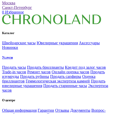
Москва
Санкт-Петербург
0
Избранное
Каталог
Швейцарские часы
Ювелирные украшения
Аксессуары
Новинки
Услуги
Продать часы
Продать бриллианты
Кредит под залог часов
Trade-in часов
Ремонт часов
Онлайн оценка часов
Продать
изумруды
Продать рубины
Продать сапфиры
Оценка
бриллиантов
Геммологическая экспертиза камней
Продать
ювелирные украшения
Продать старинные часы
Экспертиза
часов
О центре
Общая информация
Гарантии
Отзывы
Документы
Вопрос-