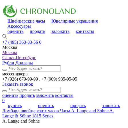
Швейцарские часы
Ювелирные украшения
Аксессуары
оценить
продать
заложить
контакты
+7 (495) 363-83-56
0
Москва
Москва
Санкт-Петербург
Рубли
Доллары
мессенджеры
+7 (926) 679-99-99
+7 (909) 935-95-95
Заказать звонок
оценить
продать
заложить
контакты
0
купить
оценить
продать
заложить
Ломбард швейцарских часов
Часы A. Lange and Sohne A.
Lange & Söhne 1815 Series
A. Lange and Sohne