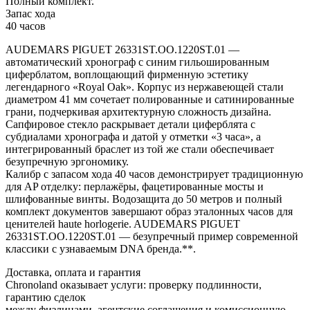
Полный комплект.
Запас хода
40 часов
AUDEMARS PIGUET 26331ST.OO.1220ST.01 —
автоматический хронограф с синим гильошированным
циферблатом, воплощающий фирменную эстетику
легендарного «Royal Oak». Корпус из нержавеющей стали
диаметром 41 мм сочетает полированные и сатинированные
грани, подчеркивая архитектурную сложность дизайна.
Сапфировое стекло раскрывает детали циферблята с
субдиалами хронографа и датой у отметки «3 часа», а
интегрированный браслет из той же стали обеспечивает
безупречную эргономику.
Калибр с запасом хода 40 часов демонстрирует традиционную
для AP отделку: перлажёры, фацетированные мосты и
шлифованные винты. Водозащита до 50 метров и полный
комплект документов завершают образ эталонных часов для
ценителей haute horlogerie. AUDEMARS PIGUET
26331ST.OO.1220ST.01 — безупречный пример современной
классики с узнаваемым DNA бренда.**.
Доставка, оплата и гарантия
Chronoland оказывает услуги: проверку подлинности,
гарантию сделок
между физлицами, агентские соглашения и комиссионную