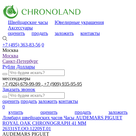
Швейцарские часы
Ювелирные украшения
Аксессуары
оценить
продать
заложить
контакты
+7 (495) 363-83-56
0
Москва
Москва
Санкт-Петербург
Рубли
Доллары
мессенджеры
+7 (926) 679-99-99
+7 (909) 935-95-95
Заказать звонок
оценить
продать
заложить
контакты
0
купить
оценить
продать
заложить
Ломбард швейцарских часов
Часы AUDEMARS PIGUET
ROYAL OAK CHRONOGRAPH 41 MM
26331ST.OO.1220ST.01
AUDEMARS PIGUET