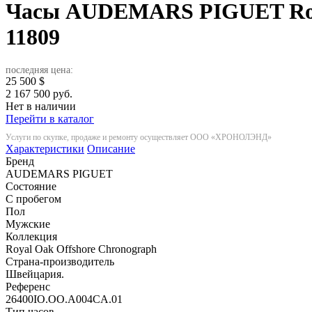
Часы AUDEMARS PIGUET Roya
11809
последняя цена:
25 500
$
2 167 500 руб.
Нет в наличии
Перейти в каталог
Услуги по скупке, продаже и ремонту осуществляет ООО «ХРОНОЛЭНД»
Характеристики
Описание
Бренд
AUDEMARS PIGUET
Состояние
С пробегом
Пол
Мужские
Коллекция
Royal Oak Offshore Chronograph
Страна-производитель
Швейцария.
Референс
26400IO.OO.A004CA.01
Тип часов