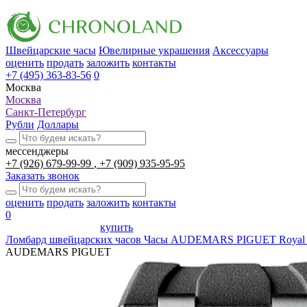
Швейцарские часы
Ювелирные украшения
Аксессуары
оценить
продать
заложить
контакты
+7 (495) 363-83-56
0
Москва
Москва
Санкт-Петербург
Рубли
Доллары
мессенджеры
+7 (926) 679-99-99
+7 (909) 935-95-95
Заказать звонок
оценить
продать
заложить
контакты
0
купить
Ломбард швейцарских часов
Часы AUDEMARS PIGUET Royal Oa
AUDEMARS PIGUET