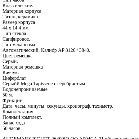
Классические.
Материал корпуса
Титан, керамика.
Размер корпуса
44 х 14.4 мм
Тип стекла
Сапфировое.
Тип механизма
Автоматический, Калибр AP 3126 / 3840.
Цвет ремешка
Серый.
Материал ремешка
Каучук.
Циферблат
Серыйй Mega Tapisserie с серебристым.
Водонепроницаемые
50 м.
Функции
Дата, часы, минуты, секунды, хронограф, тахиметр.
Комплектация
Полный комплект.
Запас хода
50 часов.
AUDEMARS PIGUET 26400IO.OO.A004CA.01 объединяет индустри