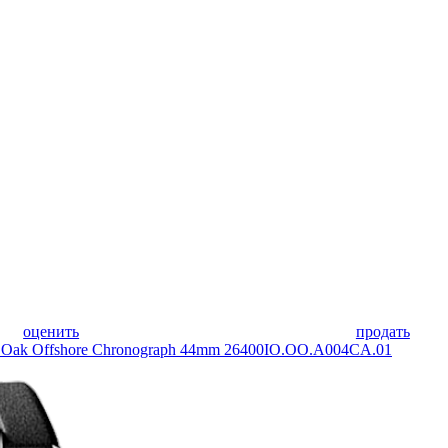
оценить
продать
k Offshore Chronograph 44mm 26400IO.OO.A004CA.01