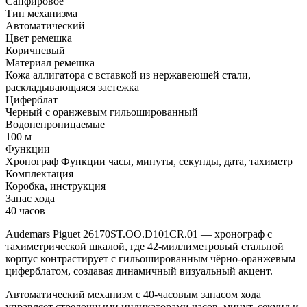
Сапфировое
Тип механизма
Автоматический
Цвет ремешка
Коричневый
Материал ремешка
Кожа аллигатора с вставкой из нержавеющей стали,
раскладывающаяся застежка
Циферблат
Черный с оранжевым гильошированный
Водонепроницаемые
100 м
Функции
Хронограф Функции часы, минуты, секунды, дата, тахиметр
Комплектация
Коробка, инструкция
Запас хода
40 часов
Audemars Piguet 26170ST.OO.D101CR.01 — хронограф с
тахиметрической шкалой, где 42-миллиметровый стальной
корпус контрастирует с гильошированным чёрно-оранжевым
циферблатом, создавая динамичный визуальный акцент.
Автоматический механизм с 40-часовым запасом хода
управляет стрелочными индикаторами часов, минут, секунд и