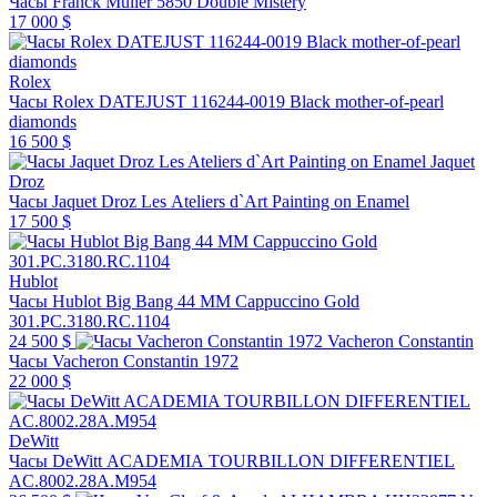
Часы Franck Muller 5850 Double Mistery
17 000 $
Rolex
Часы Rolex DATEJUST 116244-0019 Black mother-of-pearl
diamonds
16 500 $
Jaquet
Droz
Часы Jaquet Droz Les Ateliers d`Art Painting on Enamel
17 500 $
Hublot
Часы Hublot Big Bang 44 MM Cappuccino Gold
301.PC.3180.RC.1104
24 500 $
Vacheron Constantin
Часы Vacheron Constantin 1972
22 000 $
DeWitt
Часы DeWitt ACADEMIA TOURBILLON DIFFERENTIEL
AC.8002.28A.M954