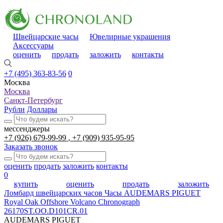
Швейцарские часы
Ювелирные украшения
Аксессуары
оценить
продать
заложить
контакты
+7 (495) 363-83-56
0
Москва
Москва
Санкт-Петербург
Рубли
Доллары
мессенджеры
+7 (926) 679-99-99
+7 (909) 935-95-95
Заказать звонок
оценить
продать
заложить
контакты
0
купить
оценить
продать
заложить
Ломбард швейцарских часов
Часы AUDEMARS PIGUET
Royal Oak Offshore Volcano Chronograph
26170ST.OO.D101CR.01
AUDEMARS PIGUET