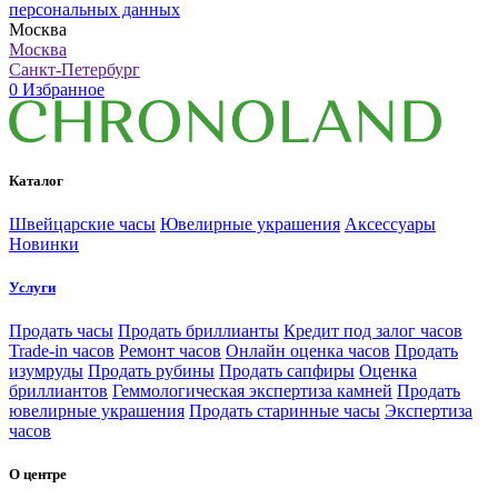
персональных данных
Москва
Москва
Санкт-Петербург
0
Избранное
Каталог
Швейцарские часы
Ювелирные украшения
Аксессуары
Новинки
Услуги
Продать часы
Продать бриллианты
Кредит под залог часов
Trade-in часов
Ремонт часов
Онлайн оценка часов
Продать
изумруды
Продать рубины
Продать сапфиры
Оценка
бриллиантов
Геммологическая экспертиза камней
Продать
ювелирные украшения
Продать старинные часы
Экспертиза
часов
О центре