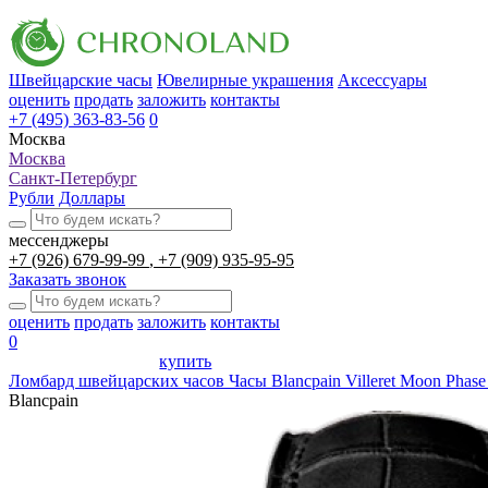
Швейцарские часы
Ювелирные украшения
Аксессуары
оценить
продать
заложить
контакты
+7 (495) 363-83-56
0
Москва
Москва
Санкт-Петербург
Рубли
Доллары
мессенджеры
+7 (926) 679-99-99
+7 (909) 935-95-95
Заказать звонок
оценить
продать
заложить
контакты
0
купить
Ломбард швейцарских часов
Часы Blancpain Villeret Moon Phas
Blancpain