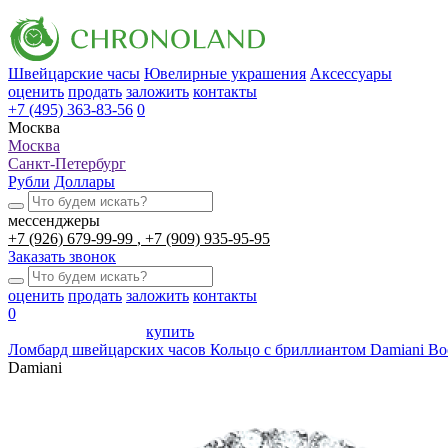
Швейцарские часы
Ювелирные украшения
Аксессуары
оценить
продать
заложить
контакты
+7 (495) 363-83-56
0
Москва
Москва
Санкт-Петербург
Рубли
Доллары
мессенджеры
+7 (926) 679-99-99
+7 (909) 935-95-95
Заказать звонок
оценить
продать
заложить
контакты
0
купить
Ломбард швейцарских часов
Кольцо с бриллиантом Damiani Boc
Damiani