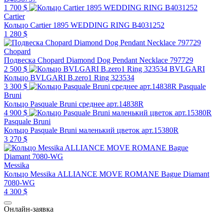
1 700 $
Cartier
Кольцо Cartier 1895 WEDDING RING B4031252
1 280 $
Chopard
Подвеска Chopard Diamond Dog Pendant Necklace 797729
2 500 $
BVLGARI
Кольцо BVLGARI B.zero1 Ring 323534
3 300 $
Pasquale
Bruni
Кольцо Pasquale Bruni среднее арт.14838R
4 900 $
Pasquale Bruni
Кольцо Pasquale Bruni маленький цветок арт.15380R
3 270 $
Messika
Кольцо Messika ALLIANCE MOVE ROMANE Bague Diamant
7080-WG
4 300 $
Онлайн-заявка