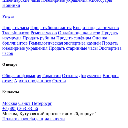
Швейцарские часы
Ювелирные украшения
Аксессуары
Новинки
Услуги
Продать часы
Продать бриллианты
Кредит под залог часов
Trade-in часов
Ремонт часов
Онлайн оценка часов
Продать
изумруды
Продать рубины
Продать сапфиры
Оценка
бриллиантов
Геммологическая экспертиза камней
Продать
ювелирные украшения
Продать старинные часы
Экспертиза
часов
О центре
Общая информация
Гарантии
Отзывы
Документы
Вопрос-
ответ
Архив проданного
Статьи
Контакты
Москва
Санкт-Петербург
+7 (495) 363-83-56
Москва, Кутузовский проспект дом 26, корпус 1
Политика конфиденциальности