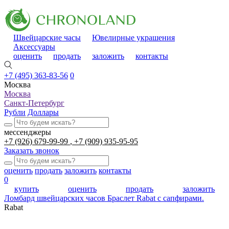
Швейцарские часы
Ювелирные украшения
Аксессуары
оценить
продать
заложить
контакты
+7 (495) 363-83-56
0
Москва
Москва
Санкт-Петербург
Рубли
Доллары
мессенджеры
+7 (926) 679-99-99
+7 (909) 935-95-95
Заказать звонок
оценить
продать
заложить
контакты
0
купить
оценить
продать
заложить
Ломбард швейцарских часов
Браслет Rabat с сапфирами.
Rabat