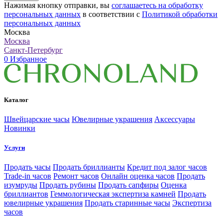
Нажимая кнопку отправки, вы
соглашаетесь на обработку
персональных данных
в соответствии с
Политикой обработки
персональных данных
Москва
Москва
Санкт-Петербург
0
Избранное
Каталог
Швейцарские часы
Ювелирные украшения
Аксессуары
Новинки
Услуги
Продать часы
Продать бриллианты
Кредит под залог часов
Trade-in часов
Ремонт часов
Онлайн оценка часов
Продать
изумруды
Продать рубины
Продать сапфиры
Оценка
бриллиантов
Геммологическая экспертиза камней
Продать
ювелирные украшения
Продать старинные часы
Экспертиза
часов