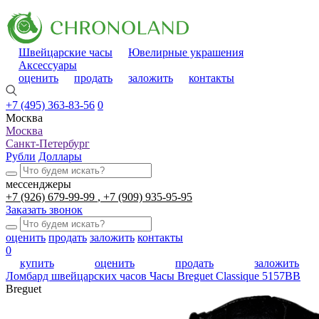
Швейцарские часы
Ювелирные украшения
Аксессуары
оценить
продать
заложить
контакты
+7 (495) 363-83-56
0
Москва
Москва
Санкт-Петербург
Рубли
Доллары
мессенджеры
+7 (926) 679-99-99
+7 (909) 935-95-95
Заказать звонок
оценить
продать
заложить
контакты
0
купить
оценить
продать
заложить
Ломбард швейцарских часов
Часы Breguet Classique 5157BB
Breguet