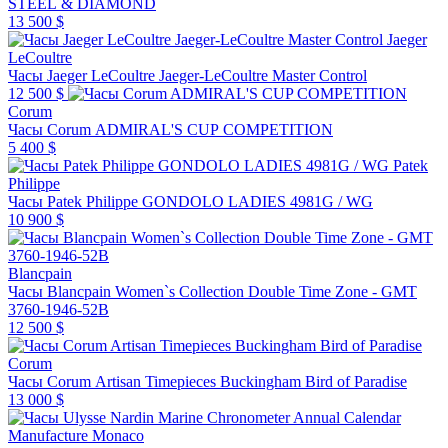
STEEL & DIAMOND
13 500 $
Jaeger
LeCoultre
Часы Jaeger LeCoultre Jaeger-LeCoultre Master Control
12 500 $
Corum
Часы Corum ADMIRAL'S CUP COMPETITION
5 400 $
Patek
Philippe
Часы Patek Philippe GONDOLO LADIES 4981G / WG
10 900 $
Blancpain
Часы Blancpain Women`s Collection Double Time Zone - GMT
3760-1946-52B
12 500 $
Corum
Часы Corum Artisan Timepieces Buckingham Bird of Paradise
13 000 $