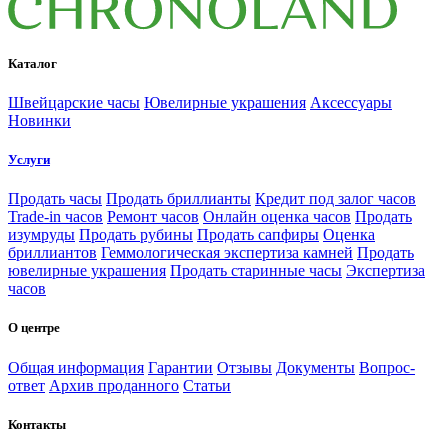
Каталог
Швейцарские часы
Ювелирные украшения
Аксессуары
Новинки
Услуги
Продать часы
Продать бриллианты
Кредит под залог часов
Trade-in часов
Ремонт часов
Онлайн оценка часов
Продать
изумруды
Продать рубины
Продать сапфиры
Оценка
бриллиантов
Геммологическая экспертиза камней
Продать
ювелирные украшения
Продать старинные часы
Экспертиза
часов
О центре
Общая информация
Гарантии
Отзывы
Документы
Вопрос-
ответ
Архив проданного
Статьи
Контакты