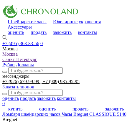
Швейцарские часы
Ювелирные украшения
Аксессуары
оценить
продать
заложить
контакты
+7 (495) 363-83-56
0
Москва
Москва
Санкт-Петербург
Рубли
Доллары
мессенджеры
+7 (926) 679-99-99
+7 (909) 935-95-95
Заказать звонок
оценить
продать
заложить
контакты
0
купить
оценить
продать
заложить
Ломбард швейцарских часов
Часы Breguet CLASSIQUE 5140
Breguet