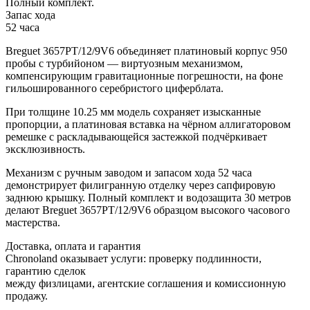
Полный комплект.
Запас хода
52 часа
Breguet 3657PT/12/9V6 объединяет платиновый корпус 950
пробы с турбийоном — виртуозным механизмом,
компенсирующим гравитационные погрешности, на фоне
гильошированного серебристого циферблата.
При толщине 10.25 мм модель сохраняет изысканные
пропорции, а платиновая вставка на чёрном аллигаторовом
ремешке с раскладывающейся застежкой подчёркивает
эксклюзивность.
Механизм с ручным заводом и запасом хода 52 часа
демонстрирует филигранную отделку через сапфировую
заднюю крышку. Полный комплект и водозащита 30 метров
делают Breguet 3657PT/12/9V6 образцом высокого часового
мастерства.
Доставка, оплата и гарантия
Chronoland оказывает услуги: проверку подлинности,
гарантию сделок
между физлицами, агентские соглашения и комиссионную
продажу.