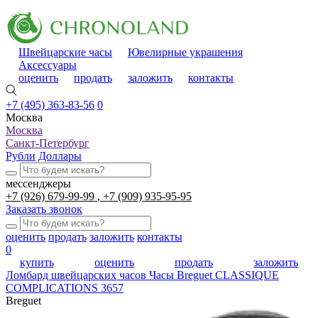
Швейцарские часы
Ювелирные украшения
Аксессуары
оценить
продать
заложить
контакты
+7 (495) 363-83-56
0
Москва
Москва
Санкт-Петербург
Рубли
Доллары
мессенджеры
+7 (926) 679-99-99
+7 (909) 935-95-95
Заказать звонок
оценить
продать
заложить
контакты
0
купить
оценить
продать
заложить
Ломбард швейцарских часов
Часы Breguet CLASSIQUE
COMPLICATIONS 3657
Breguet