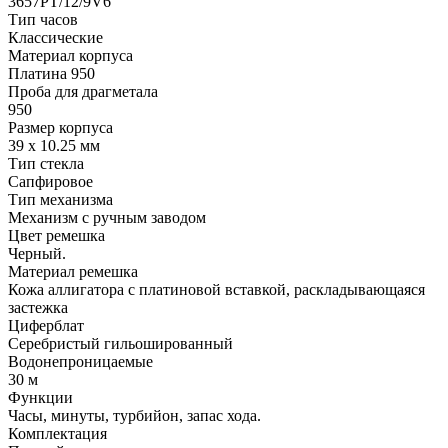
3657PT/12/9V6
Тип часов
Классические
Материал корпуса
Платина 950
Проба для драгметала
950
Размер корпуса
39 x 10.25 мм
Тип стекла
Сапфировое
Тип механизма
Механизм с ручным заводом
Цвет ремешка
Черный.
Материал ремешка
Кожа аллигатора с платиновой вставкой, раскладывающаяся
застежка
Циферблат
Серебристый гильошированный
Водонепроницаемые
30 м
Функции
Часы, минуты, турбийон, запас хода.
Комплектация