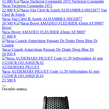
15 000 $
Vacheron Constantin
Часы Vacheron Constantin 1972
22 000 $
Van
Cleef & Arpels
Часы Van Cleef & Arpels ALHAMBRA HH32877
20 500 $
Bovet
Часы Bovet AMADEO FLEURIER 43mm AF39007
17 800 $
Czapek
Часы Czapek Antarctique Passage De Drake Deep Blue Di
18 950 $
AUDEMARS PIGUET
Часы AUDEMARS PIGUET Code 11.59 Selfwinding 41 mm
15210CR.OO.A002CR.01
23 500 $
Онлайн-заявка