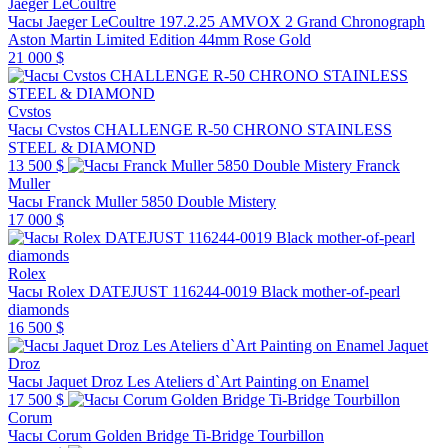
Jaeger LeCoultre
Часы Jaeger LeCoultre 197.2.25 AMVOX 2 Grand Chronograph
Aston Martin Limited Edition 44mm Rose Gold
21 000 $
Cvstos
Часы Cvstos CHALLENGE R-50 CHRONO STAINLESS
STEEL & DIAMOND
13 500 $
Franck
Muller
Часы Franck Muller 5850 Double Mistery
17 000 $
Rolex
Часы Rolex DATEJUST 116244-0019 Black mother-of-pearl
diamonds
16 500 $
Jaquet
Droz
Часы Jaquet Droz Les Ateliers d`Art Painting on Enamel
17 500 $
Corum
Часы Corum Golden Bridge Ti-Bridge Tourbillon