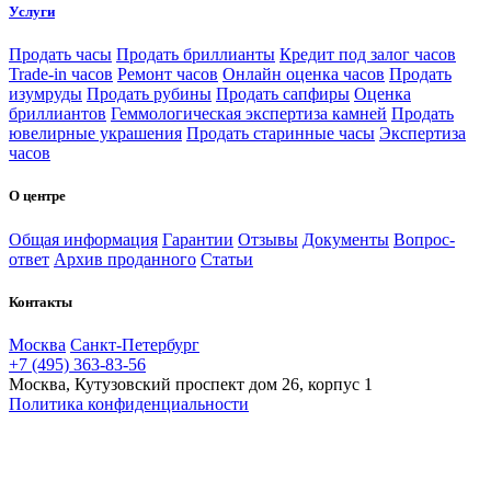
Услуги
Продать часы
Продать бриллианты
Кредит под залог часов
Trade-in часов
Ремонт часов
Онлайн оценка часов
Продать
изумруды
Продать рубины
Продать сапфиры
Оценка
бриллиантов
Геммологическая экспертиза камней
Продать
ювелирные украшения
Продать старинные часы
Экспертиза
часов
О центре
Общая информация
Гарантии
Отзывы
Документы
Вопрос-
ответ
Архив проданного
Статьи
Контакты
Москва
Санкт-Петербург
+7 (495) 363-83-56
Москва, Кутузовский проспект дом 26, корпус 1
Политика конфиденциальности