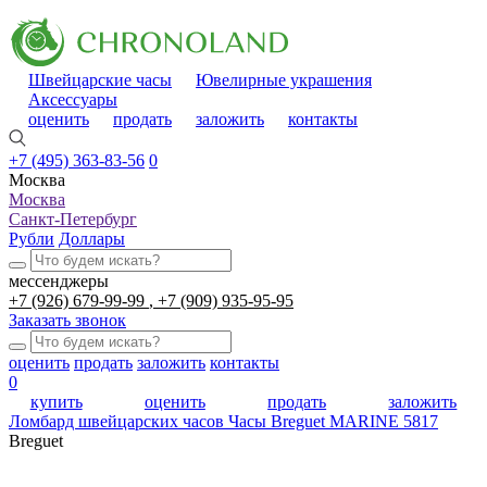
Швейцарские часы
Ювелирные украшения
Аксессуары
оценить
продать
заложить
контакты
+7 (495) 363-83-56
0
Москва
Москва
Санкт-Петербург
Рубли
Доллары
мессенджеры
+7 (926) 679-99-99
+7 (909) 935-95-95
Заказать звонок
оценить
продать
заложить
контакты
0
купить
оценить
продать
заложить
Ломбард швейцарских часов
Часы Breguet MARINE 5817
Breguet