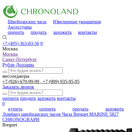
Швейцарские часы
Ювелирные украшения
Аксессуары
оценить
продать
заложить
контакты
+7 (495) 363-83-56
0
Москва
Москва
Санкт-Петербург
Рубли
Доллары
мессенджеры
+7 (926) 679-99-99
+7 (909) 935-95-95
Заказать звонок
оценить
продать
заложить
контакты
0
купить
оценить
продать
заложить
Ломбард швейцарских часов
Часы Breguet MARINE 5827
CHRONOGRAPH
Breguet