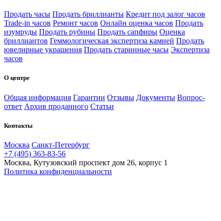
Продать часы
Продать бриллианты
Кредит под залог часов
Trade-in часов
Ремонт часов
Онлайн оценка часов
Продать
изумруды
Продать рубины
Продать сапфиры
Оценка
бриллиантов
Геммологическая экспертиза камней
Продать
ювелирные украшения
Продать старинные часы
Экспертиза
часов
О центре
Общая информация
Гарантии
Отзывы
Документы
Вопрос-
ответ
Архив проданного
Статьи
Контакты
Москва
Санкт-Петербург
+7 (495) 363-83-56
Москва, Кутузовский проспект дом 26, корпус 1
Политика конфиденциальности