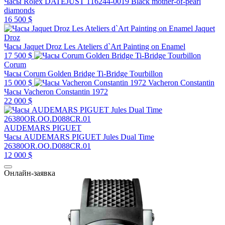
Часы Rolex DATEJUST 116244-0019 Black mother-of-pearl
diamonds
16 500 $
Jaquet
Droz
Часы Jaquet Droz Les Ateliers d`Art Painting on Enamel
17 500 $
Corum
Часы Corum Golden Bridge Ti-Bridge Tourbillon
15 000 $
Vacheron Constantin
Часы Vacheron Constantin 1972
22 000 $
AUDEMARS PIGUET
Часы AUDEMARS PIGUET Jules Dual Time
26380OR.OO.D088CR.01
12 000 $
Онлайн-заявка