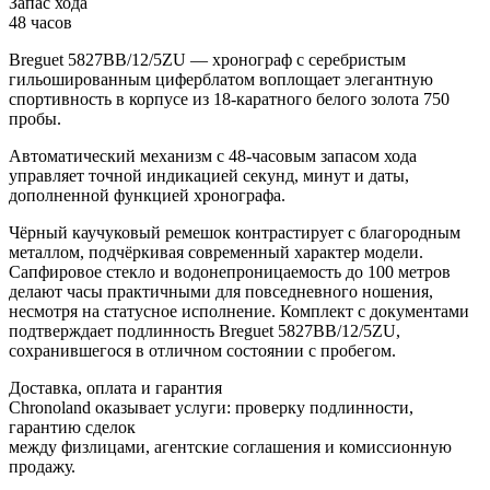
Запас хода
48 часов
Breguet 5827BB/12/5ZU — хронограф с серебристым
гильошированным циферблатом воплощает элегантную
спортивность в корпусе из 18-каратного белого золота 750
пробы.
Автоматический механизм с 48-часовым запасом хода
управляет точной индикацией секунд, минут и даты,
дополненной функцией хронографа.
Чёрный каучуковый ремешок контрастирует с благородным
металлом, подчёркивая современный характер модели.
Сапфировое стекло и водонепроницаемость до 100 метров
делают часы практичными для повседневного ношения,
несмотря на статусное исполнение. Комплект с документами
подтверждает подлинность Breguet 5827BB/12/5ZU,
сохранившегося в отличном состоянии с пробегом.
Доставка, оплата и гарантия
Chronoland оказывает услуги: проверку подлинности,
гарантию сделок
между физлицами, агентские соглашения и комиссионную
продажу.