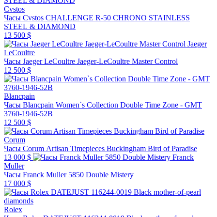
Cvstos
Часы Cvstos CHALLENGE R-50 CHRONO STAINLESS
STEEL & DIAMOND
13 500 $
Jaeger
LeCoultre
Часы Jaeger LeCoultre Jaeger-LeCoultre Master Control
12 500 $
Blancpain
Часы Blancpain Women`s Collection Double Time Zone - GMT
3760-1946-52B
12 500 $
Corum
Часы Corum Artisan Timepieces Buckingham Bird of Paradise
13 000 $
Franck
Muller
Часы Franck Muller 5850 Double Mistery
17 000 $
Rolex