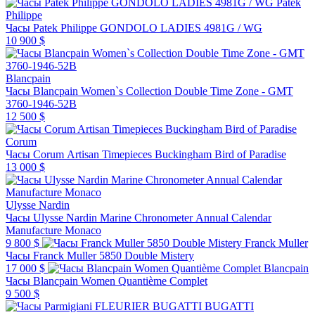
Patek
Philippe
Часы Patek Philippe GONDOLO LADIES 4981G / WG
10 900 $
Blancpain
Часы Blancpain Women`s Collection Double Time Zone - GMT
3760-1946-52B
12 500 $
Corum
Часы Corum Artisan Timepieces Buckingham Bird of Paradise
13 000 $
Ulysse Nardin
Часы Ulysse Nardin Marine Chronometer Annual Calendar
Manufacture Monaco
9 800 $
Franck Muller
Часы Franck Muller 5850 Double Mistery
17 000 $
Blancpain
Часы Blancpain Women Quantième Complet
9 500 $