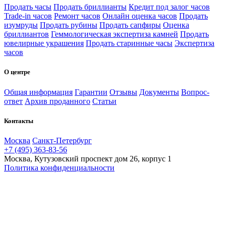
Продать часы
Продать бриллианты
Кредит под залог часов
Trade-in часов
Ремонт часов
Онлайн оценка часов
Продать
изумруды
Продать рубины
Продать сапфиры
Оценка
бриллиантов
Геммологическая экспертиза камней
Продать
ювелирные украшения
Продать старинные часы
Экспертиза
часов
О центре
Общая информация
Гарантии
Отзывы
Документы
Вопрос-
ответ
Архив проданного
Статьи
Контакты
Москва
Санкт-Петербург
+7 (495) 363-83-56
Москва, Кутузовский проспект дом 26, корпус 1
Политика конфиденциальности