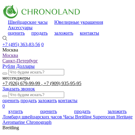
Швейцарские часы
Ювелирные украшения
Аксессуары
оценить
продать
заложить
контакты
+7 (495) 363-83-56
0
Москва
Москва
Санкт-Петербург
Рубли
Доллары
мессенджеры
+7 (926) 679-99-99
+7 (909) 935-95-95
Заказать звонок
оценить
продать
заложить
контакты
0
купить
оценить
продать
заложить
Ломбард швейцарских часов
Часы Breitling Superocean Heritage
Aeromarine Chronograph
Breitling