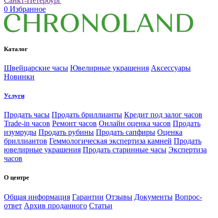
Санкт-Петербург
0
Избранное
Каталог
Швейцарские часы
Ювелирные украшения
Аксессуары
Новинки
Услуги
Продать часы
Продать бриллианты
Кредит под залог часов
Trade-in часов
Ремонт часов
Онлайн оценка часов
Продать
изумруды
Продать рубины
Продать сапфиры
Оценка
бриллиантов
Геммологическая экспертиза камней
Продать
ювелирные украшения
Продать старинные часы
Экспертиза
часов
О центре
Общая информация
Гарантии
Отзывы
Документы
Вопрос-
ответ
Архив проданного
Статьи