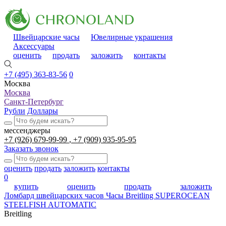
Швейцарские часы
Ювелирные украшения
Аксессуары
оценить
продать
заложить
контакты
+7 (495) 363-83-56
0
Москва
Москва
Санкт-Петербург
Рубли
Доллары
мессенджеры
+7 (926) 679-99-99
+7 (909) 935-95-95
Заказать звонок
оценить
продать
заложить
контакты
0
купить
оценить
продать
заложить
Ломбард швейцарских часов
Часы Breitling SUPEROCEAN
STEELFISH AUTOMATIC
Breitling