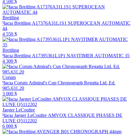
4 500 $
Breitling
Часы Breitling A17376A31L1S1 SUPEROCEAN AUTOMATIC
44
4 550 $
Breitling
Часы Breitling A17395361L1P1 NAVITIMER AUTOMATIC 35
4 300 $
Corum
Часы Corum Admiral's Cup Chronograph Regatta Ltd. Ed.
985.631.20
3 000 $
Jaeger LeCoultre
Часы Jaeger LeCoultre AMVOX CLASSIQUE PHASES DE
LUNE Q5112202
6 000 $