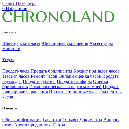
Санкт-Петербург
0
Избранное
Каталог
Швейцарские часы
Ювелирные украшения
Аксессуары
Новинки
Услуги
Продать часы
Продать бриллианты
Кредит под залог часов
Trade-in часов
Ремонт часов
Онлайн оценка часов
Продать
изумруды
Продать рубины
Продать сапфиры
Оценка
бриллиантов
Геммологическая экспертиза камней
Продать
ювелирные украшения
Продать старинные часы
Экспертиза
часов
О центре
Общая информация
Гарантии
Отзывы
Документы
Вопрос-
ответ
Архив проданного
Статьи