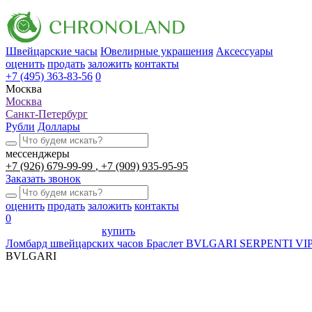
Швейцарские часы
Ювелирные украшения
Аксессуары
оценить
продать
заложить
контакты
+7 (495) 363-83-56
0
Москва
Москва
Санкт-Петербург
Рубли
Доллары
мессенджеры
+7 (926) 679-99-99
+7 (909) 935-95-95
Заказать звонок
оценить
продать
заложить
контакты
0
купить
Ломбард швейцарских часов
Браслет BVLGARI SERPENTI VIP
BVLGARI