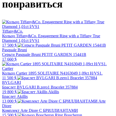
понравиться
Tiffany&Co.
Кольцо Tiffany&Co. Engagement Ring with a Tiffany True
Diamond 1,01ct I/VS1
17 500 $
Pasquale Bruni
Серьги Pasquale Bruni PETIT GARDEN 15441B
17 660 $
Cartier
Кольцо Cartier 1895 SOLITAIRE N4163049 1,09ct H/VS1.
11 500 $
BVLGARI
Браслет BVLGARI B.zero1 Bracelet 357884
19 800 $
Akillis
Браслет Akillis
13 000 $
Arte
Diore
Комплект Arte Diore С БРИЛЛИАНТАМИ
15 500 $
Boucheron