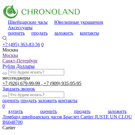
Швейцарские часы
Ювелирные украшения
Аксессуары
оценить
продать
заложить
контакты
+7 (495) 363-83-56
0
Москва
Москва
Санкт-Петербург
Рубли
Доллары
мессенджеры
+7 (926) 679-99-99
+7 (909) 935-95-95
Заказать звонок
оценить
продать
заложить
контакты
0
купить
оценить
продать
заложить
Ломбард швейцарских часов
Браслет Cartier JUSTE UN CLOU
B6048700
Cartier