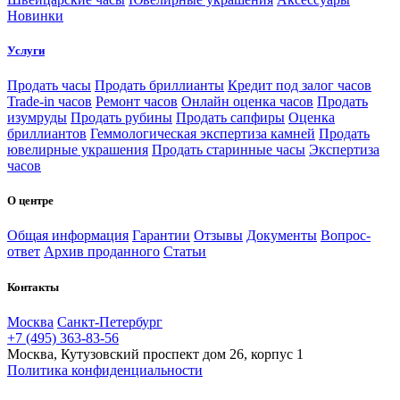
Новинки
Услуги
Продать часы
Продать бриллианты
Кредит под залог часов
Trade-in часов
Ремонт часов
Онлайн оценка часов
Продать
изумруды
Продать рубины
Продать сапфиры
Оценка
бриллиантов
Геммологическая экспертиза камней
Продать
ювелирные украшения
Продать старинные часы
Экспертиза
часов
О центре
Общая информация
Гарантии
Отзывы
Документы
Вопрос-
ответ
Архив проданного
Статьи
Контакты
Москва
Санкт-Петербург
+7 (495) 363-83-56
Москва, Кутузовский проспект дом 26, корпус 1
Политика конфиденциальности