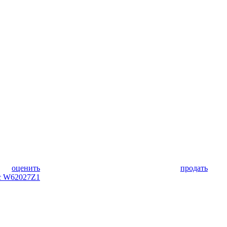
оценить
продать
ic W62027Z1