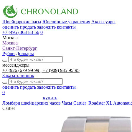
Швейцарские часы
Ювелирные украшения
Аксессуары
оценить
продать
заложить
контакты
+7 (495) 363-83-56
0
Москва
Москва
Санкт-Петербург
Рубли
Доллары
мессенджеры
+7 (926) 679-99-99
+7 (909) 935-95-95
Заказать звонок
оценить
продать
заложить
контакты
0
купить
Ломбард швейцарских часов
Часы Cartier Roadster XL Automat
Cartier