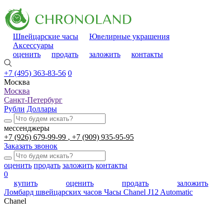
Швейцарские часы
Ювелирные украшения
Аксессуары
оценить
продать
заложить
контакты
+7 (495) 363-83-56
0
Москва
Москва
Санкт-Петербург
Рубли
Доллары
мессенджеры
+7 (926) 679-99-99
+7 (909) 935-95-95
Заказать звонок
оценить
продать
заложить
контакты
0
купить
оценить
продать
заложить
Ломбард швейцарских часов
Часы Chanel J12 Automatic
Chanel