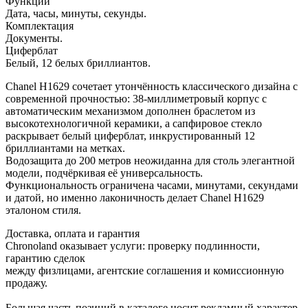
Функции
Дата, часы, минуты, секунды.
Комплектация
Документы.
Циферблат
Белый, 12 белых бриллиантов.
Chanel H1629 сочетает утончённость классического дизайна с
современной прочностью: 38-миллиметровый корпус с
автоматическим механизмом дополнен браслетом из
высокотехнологичной керамики, а сапфировое стекло
раскрывает белый циферблат, инкрустированный 12
бриллиантами на метках.
Водозащита до 200 метров неожиданна для столь элегантной
модели, подчёркивая её универсальность.
Функциональность ограничена часами, минутами, секундами
и датой, но именно лаконичность делает Chanel H1629
эталоном стиля.
Доставка, оплата и гарантия
Chronoland оказывает услуги: проверку подлинности,
гарантию сделок
между физлицами, агентские соглашения и комиссионную
продажу.
Большая часть позиций в каталоге носит рекламный характер