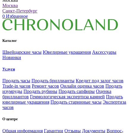
Москва
Москва
Санкт-Петербург
0
Избранное
Каталог
Швейцарские часы
Ювелирные украшения
Аксессуары
Новинки
Услуги
Продать часы
Продать бриллианты
Кредит под залог часов
Trade-in часов
Ремонт часов
Онлайн оценка часов
Продать
изумруды
Продать рубины
Продать сапфиры
Оценка
бриллиантов
Геммологическая экспертиза камней
Продать
ювелирные украшения
Продать старинные часы
Экспертиза
часов
О центре
Общая информация
Гарантии
Отзывы
Документы
Вопрос-