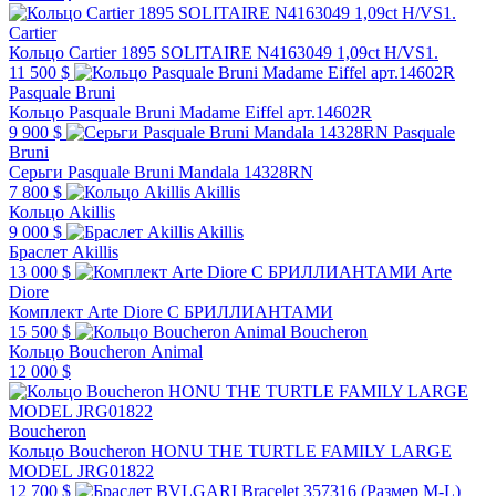
Cartier
Кольцо Cartier 1895 SOLITAIRE N4163049 1,09ct H/VS1.
11 500 $
Pasquale Bruni
Кольцо Pasquale Bruni Madame Eiffel арт.14602R
9 900 $
Pasquale
Bruni
Серьги Pasquale Bruni Mandala 14328RN
7 800 $
Akillis
Кольцо Akillis
9 000 $
Akillis
Браслет Akillis
13 000 $
Arte
Diore
Комплект Arte Diore С БРИЛЛИАНТАМИ
15 500 $
Boucheron
Кольцо Boucheron Animal
12 000 $
Boucheron
Кольцо Boucheron HONU THE TURTLE FAMILY LARGE
MODEL JRG01822
12 700 $