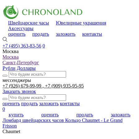
Швейцарские часы
Ювелирные украшения
Аксессуары
оценить
продать
заложить
контакты
+7 (495) 363-83-56
0
Москва
Москва
Санкт-Петербург
Рубли
Доллары
мессенджеры
+7 (926) 679-99-99
+7 (909) 935-95-95
Заказать звонок
оценить
продать
заложить
контакты
0
купить
оценить
продать
заложить
Ломбард швейцарских часов
Кольцо Chaumet - Le Grand
Frisson
Chaumet