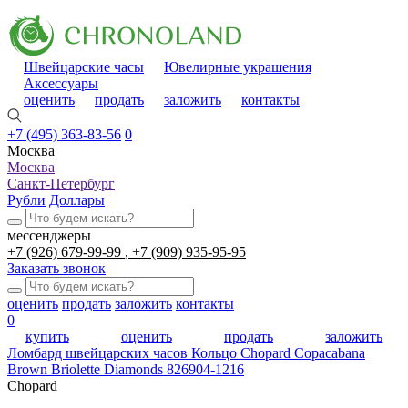
Швейцарские часы
Ювелирные украшения
Аксессуары
оценить
продать
заложить
контакты
+7 (495) 363-83-56
0
Москва
Москва
Санкт-Петербург
Рубли
Доллары
мессенджеры
+7 (926) 679-99-99
+7 (909) 935-95-95
Заказать звонок
оценить
продать
заложить
контакты
0
купить
оценить
продать
заложить
Ломбард швейцарских часов
Кольцо Chopard Copacabana
Brown Briolette Diamonds 826904-1216
Chopard