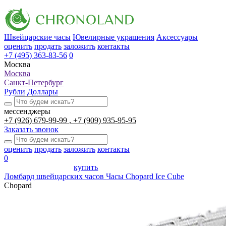
Швейцарские часы
Ювелирные украшения
Аксессуары
оценить
продать
заложить
контакты
+7 (495) 363-83-56
0
Москва
Москва
Санкт-Петербург
Рубли
Доллары
мессенджеры
+7 (926) 679-99-99
+7 (909) 935-95-95
Заказать звонок
оценить
продать
заложить
контакты
0
купить
Ломбард швейцарских часов
Часы Chopard Ice Cube
Chopard