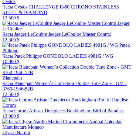
Cvstos
Часы Cvstos CHALLENGE R-50 CHRONO STAINLESS
STEEL & DIAMOND
13 500 $
Jaeger
LeCoultre
Часы Jaeger LeCoultre Jaeger-LeCoultre Master Control
12 500 $
Patek
Philippe
Часы Patek Philippe GONDOLO LADIES 4981G / WG
10 900 $
Blancpain
Часы Blancpain Women`s Collection Double Time Zone - GMT
3760-1946-52B
12 500 $
Corum
Часы Corum Artisan Timepieces Buckingham Bird of Paradise
13 000 $
Ulysse Nardin