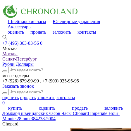
Швейцарские часы
Ювелирные украшения
Аксессуары
оценить
продать
заложить
контакты
+7 (495) 363-83-56
0
Москва
Москва
Санкт-Петербург
Рубли
Доллары
мессенджеры
+7 (926) 679-99-99
+7 (909) 935-95-95
Заказать звонок
оценить
продать
заложить
контакты
0
купить
оценить
продать
заложить
Ломбард швейцарских часов
Часы Chopard Imperiale Hour-
Minute 28 mm 384238-5004
Chopard