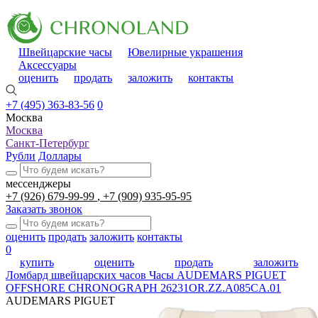
Швейцарские часы
Ювелирные украшения
Аксессуары
оценить
продать
заложить
контакты
+7 (495) 363-83-56
0
Москва
Москва
Санкт-Петербург
Рубли
Доллары
мессенджеры
+7 (926) 679-99-99
+7 (909) 935-95-95
Заказать звонок
оценить
продать
заложить
контакты
0
купить
оценить
продать
заложить
Ломбард швейцарских часов
Часы AUDEMARS PIGUET
OFFSHORE CHRONOGRAPH 26231OR.ZZ.A085CA.01
AUDEMARS PIGUET