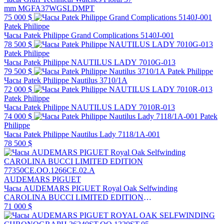
mm MGFA37WGSLDMPT
75 000 $
Patek Philippe
Часы Patek Philippe Grand Complications 5140J-001
78 500 $
Patek Philippe
Часы Patek Philippe NAUTILUS LADY 7010G-013
79 500 $
Patek Philippe
Часы Patek Philippe Nautilus 3710/1A
72 000 $
Patek Philippe
Часы Patek Philippe NAUTILUS LADY 7010R-013
74 000 $
Patek
Philippe
Часы Patek Philippe Nautilus Lady 7118/1A-001
78 500 $
AUDEMARS PIGUET
Часы AUDEMARS PIGUET Royal Oak Selfwinding
CAROLINA BUCCI LIMITED EDITION
77350CE.OO.1266CE.02.A
71 000 $