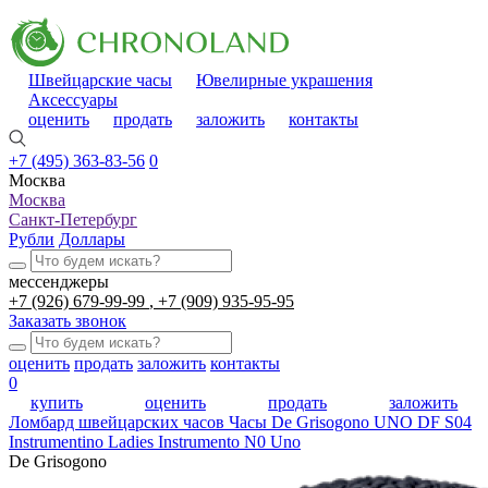
Швейцарские часы
Ювелирные украшения
Аксессуары
оценить
продать
заложить
контакты
+7 (495) 363-83-56
0
Москва
Москва
Санкт-Петербург
Рубли
Доллары
мессенджеры
+7 (926) 679-99-99
+7 (909) 935-95-95
Заказать звонок
оценить
продать
заложить
контакты
0
купить
оценить
продать
заложить
Ломбард швейцарских часов
Часы De Grisogono UNO DF S04
Instrumentino Ladies Instrumento N0 Uno
De Grisogono