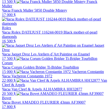
13 500 $
Franck
Muller
Часы Franck Muller 5850 Double Mistery
17 000 $
Rolex
Часы Rolex DATEJUST 116244-0019 Black mother-of-pearl
diamonds
16 500 $
Jaquet
Droz
Часы Jaquet Droz Les Ateliers d`Art Painting on Enamel
17 500 $
Corum
Часы Corum Golden Bridge Ti-Bridge Tourbillon
15 000 $
Vacheron Constantin
Часы Vacheron Constantin 1972
22 000 $
Van
Cleef & Arpels
Часы Van Cleef & Arpels ALHAMBRA HH32877
20 500 $
Bovet
Часы Bovet AMADEO FLEURIER 43mm AF39007
17 800 $