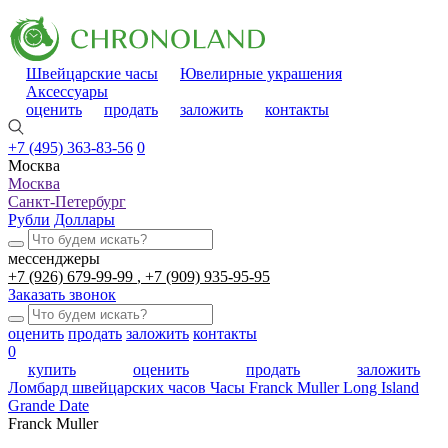
Швейцарские часы
Ювелирные украшения
Аксессуары
оценить
продать
заложить
контакты
+7 (495) 363-83-56
0
Москва
Москва
Санкт-Петербург
Рубли
Доллары
мессенджеры
+7 (926) 679-99-99
+7 (909) 935-95-95
Заказать звонок
оценить
продать
заложить
контакты
0
купить
оценить
продать
заложить
Ломбард швейцарских часов
Часы Franck Muller Long Island
Grande Date
Franck Muller