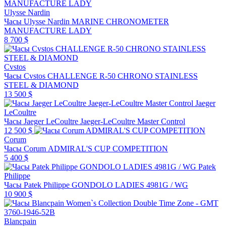
Ulysse Nardin
Часы Ulysse Nardin MARINE CHRONOMETER
MANUFACTURE LADY
8 700 $
Cvstos
Часы Cvstos CHALLENGE R-50 CHRONO STAINLESS
STEEL & DIAMOND
13 500 $
Jaeger
LeCoultre
Часы Jaeger LeCoultre Jaeger-LeCoultre Master Control
12 500 $
Corum
Часы Corum ADMIRAL'S CUP COMPETITION
5 400 $
Patek
Philippe
Часы Patek Philippe GONDOLO LADIES 4981G / WG
10 900 $
Blancpain