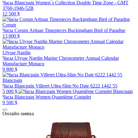
Часы Blancpain Women`s Collection Double Time Zone - GMT
3760-1946-52B
12 500 $
Corum
Часы Corum Artisan Timepieces Buckingham Bird of Paradise
13 000 $
Ulysse Nardin
Часы Ulysse Nardin Marine Chronometer Annual Calendar
Manufacture Monaco
9 800 $
Blancpain
Часы Blancpain Villeret Ultra-Slim No Date 6222 1442 55
5 000 $
Blancpain
Часы Blancpain Women Quantième Complet
9 500 $
Онлайн-заявка