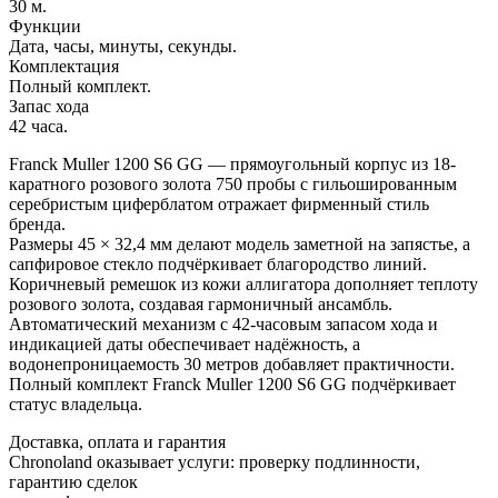
30 м.
Функции
Дата, часы, минуты, секунды.
Комплектация
Полный комплект.
Запас хода
42 часа.
Franck Muller 1200 S6 GG — прямоугольный корпус из 18-
каратного розового золота 750 пробы с гильошированным
серебристым циферблатом отражает фирменный стиль
бренда.
Размеры 45 × 32,4 мм делают модель заметной на запястье, а
сапфировое стекло подчёркивает благородство линий.
Коричневый ремешок из кожи аллигатора дополняет теплоту
розового золота, создавая гармоничный ансамбль.
Автоматический механизм с 42-часовым запасом хода и
индикацией даты обеспечивает надёжность, а
водонепроницаемость 30 метров добавляет практичности.
Полный комплект Franck Muller 1200 S6 GG подчёркивает
статус владельца.
Доставка, оплата и гарантия
Chronoland оказывает услуги: проверку подлинности,
гарантию сделок