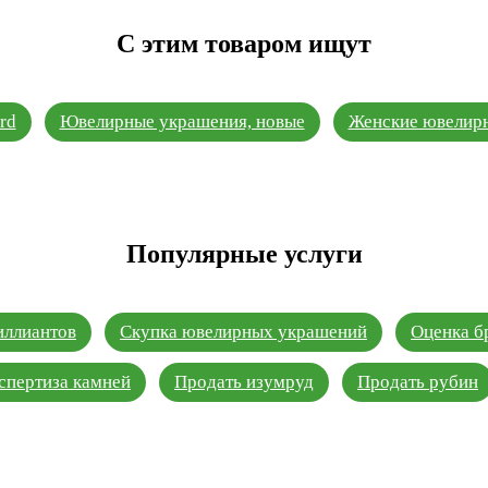
С этим товаром ищут
rd
Ювелирные украшения, новые
Женские ювелирн
Популярные услуги
иллиантов
Скупка ювелирных украшений
Оценка б
спертиза камней
Продать изумруд
Продать рубин