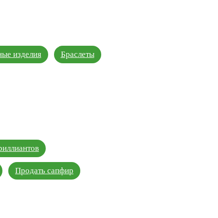
ые изделия
Браслеты
риллиантов
Продать сапфир