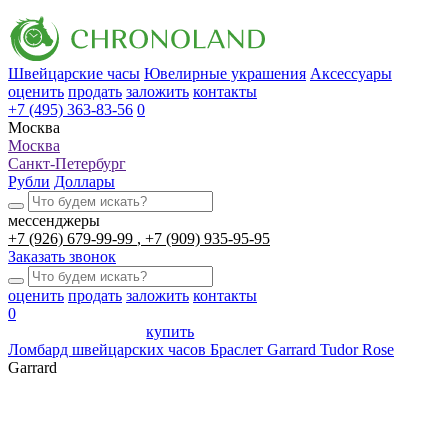
Швейцарские часы
Ювелирные украшения
Аксессуары
оценить
продать
заложить
контакты
+7 (495) 363-83-56
0
Москва
Москва
Санкт-Петербург
Рубли
Доллары
мессенджеры
+7 (926) 679-99-99
+7 (909) 935-95-95
Заказать звонок
оценить
продать
заложить
контакты
0
купить
Ломбард швейцарских часов
Браслет Garrard Tudor Rose
Garrard