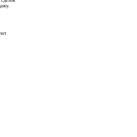
 сделок
ажу.
уют