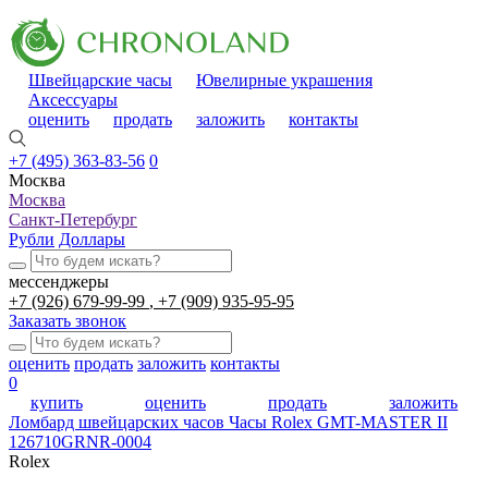
Швейцарские часы
Ювелирные украшения
Аксессуары
оценить
продать
заложить
контакты
+7 (495) 363-83-56
0
Москва
Москва
Санкт-Петербург
Рубли
Доллары
мессенджеры
+7 (926) 679-99-99
+7 (909) 935-95-95
Заказать звонок
оценить
продать
заложить
контакты
0
купить
оценить
продать
заложить
Ломбард швейцарских часов
Часы Rolex GMT-MASTER II
126710GRNR-0004
Rolex