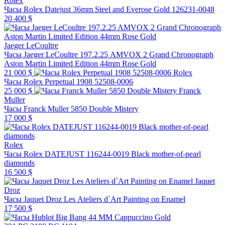
Rolex
Часы Rolex Datejust 36mm Steel and Everose Gold 126231-0048
20 400 $
Jaeger LeCoultre
Часы Jaeger LeCoultre 197.2.25 AMVOX 2 Grand Chronograph
Aston Martin Limited Edition 44mm Rose Gold
21 000 $
Rolex
Часы Rolex Perpetual 1908 52508-0006
25 000 $
Franck
Muller
Часы Franck Muller 5850 Double Mistery
17 000 $
Rolex
Часы Rolex DATEJUST 116244-0019 Black mother-of-pearl
diamonds
16 500 $
Jaquet
Droz
Часы Jaquet Droz Les Ateliers d`Art Painting on Enamel
17 500 $