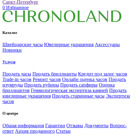
Санкт-Петербург
0
Избранное
Каталог
Швейцарские часы
Ювелирные украшения
Аксессуары
Новинки
Услуги
Продать часы
Продать бриллианты
Кредит под залог часов
Trade-in часов
Ремонт часов
Онлайн оценка часов
Продать
изумруды
Продать рубины
Продать сапфиры
Оценка
бриллиантов
Геммологическая экспертиза камней
Продать
ювелирные украшения
Продать старинные часы
Экспертиза
часов
О центре
Общая информация
Гарантии
Отзывы
Документы
Вопрос-
ответ
Архив проданного
Статьи