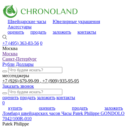
Швейцарские часы
Ювелирные украшения
Аксессуары
оценить
продать
заложить
контакты
+7 (495) 363-83-56
0
Москва
Москва
Санкт-Петербург
Рубли
Доллары
мессенджеры
+7 (926) 679-99-99
+7 (909) 935-95-95
Заказать звонок
оценить
продать
заложить
контакты
0
купить
оценить
продать
заложить
Ломбард швейцарских часов
Часы Patek Philippe GONDOLO
7042/100R-010
Patek Philippe