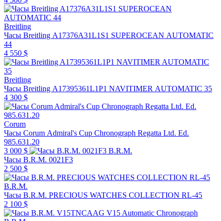
Breitling
Часы Breitling A17376A31L1S1 SUPEROCEAN AUTOMATIC
44
4 550 $
Breitling
Часы Breitling A17395361L1P1 NAVITIMER AUTOMATIC 35
4 300 $
Corum
Часы Corum Admiral's Cup Chronograph Regatta Ltd. Ed.
985.631.20
3 000 $
B.R.M.
Часы B.R.M. 0021F3
2 500 $
B.R.M.
Часы B.R.M. PRECIOUS WATCHES COLLECTION RL-45
2 100 $