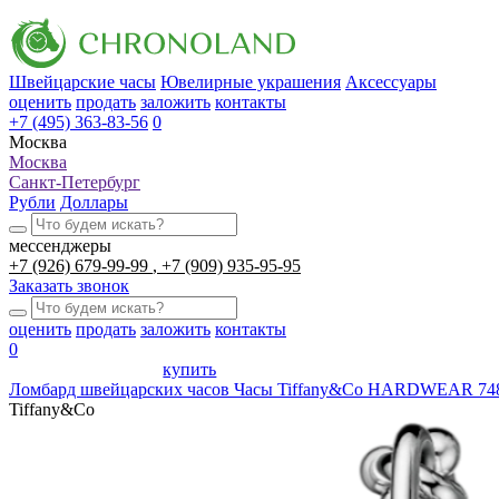
Швейцарские часы
Ювелирные украшения
Аксессуары
оценить
продать
заложить
контакты
+7 (495) 363-83-56
0
Москва
Москва
Санкт-Петербург
Рубли
Доллары
мессенджеры
+7 (926) 679-99-99
+7 (909) 935-95-95
Заказать звонок
оценить
продать
заложить
контакты
0
купить
Ломбард швейцарских часов
Часы Tiffany&Co HARDWEAR 74
Tiffany&Co