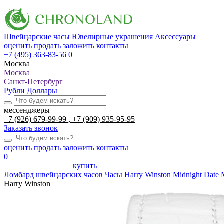
Швейцарские часы
Ювелирные украшения
Аксессуары
оценить
продать
заложить
контакты
+7 (495) 363-83-56
0
Москва
Москва
Санкт-Петербург
Рубли
Доллары
мессенджеры
+7 (926) 679-99-99
+7 (909) 935-95-95
Заказать звонок
оценить
продать
заложить
контакты
0
купить
Ломбард швейцарских часов
Часы Harry Winston Midnight Da
Harry Winston