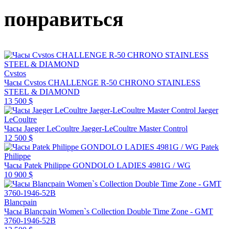
понравиться
Cvstos
Часы Cvstos CHALLENGE R-50 CHRONO STAINLESS
STEEL & DIAMOND
13 500 $
Jaeger
LeCoultre
Часы Jaeger LeCoultre Jaeger-LeCoultre Master Control
12 500 $
Patek
Philippe
Часы Patek Philippe GONDOLO LADIES 4981G / WG
10 900 $
Blancpain
Часы Blancpain Women`s Collection Double Time Zone - GMT
3760-1946-52B