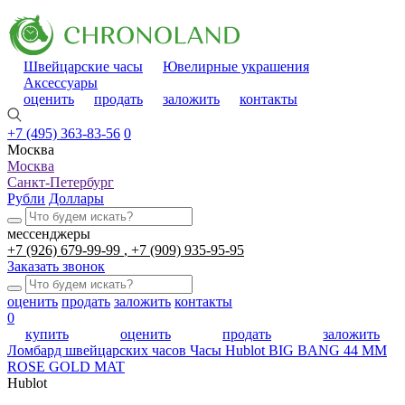
Швейцарские часы
Ювелирные украшения
Аксессуары
оценить
продать
заложить
контакты
+7 (495) 363-83-56
0
Москва
Москва
Санкт-Петербург
Рубли
Доллары
мессенджеры
+7 (926) 679-99-99
+7 (909) 935-95-95
Заказать звонок
оценить
продать
заложить
контакты
0
купить
оценить
продать
заложить
Ломбард швейцарских часов
Часы Hublot BIG BANG 44 MM
ROSE GOLD MAT
Hublot