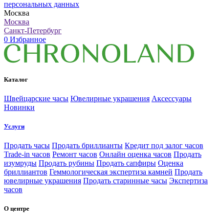
персональных данных
Москва
Москва
Санкт-Петербург
0
Избранное
Каталог
Швейцарские часы
Ювелирные украшения
Аксессуары
Новинки
Услуги
Продать часы
Продать бриллианты
Кредит под залог часов
Trade-in часов
Ремонт часов
Онлайн оценка часов
Продать
изумруды
Продать рубины
Продать сапфиры
Оценка
бриллиантов
Геммологическая экспертиза камней
Продать
ювелирные украшения
Продать старинные часы
Экспертиза
часов
О центре