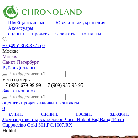
Швейцарские часы
Ювелирные украшения
Аксессуары
оценить
продать
заложить
контакты
+7 (495) 363-83-56
0
Москва
Москва
Санкт-Петербург
Рубли
Доллары
мессенджеры
+7 (926) 679-99-99
+7 (909) 935-95-95
Заказать звонок
оценить
продать
заложить
контакты
0
купить
оценить
продать
заложить
Ломбард швейцарских часов
Часы Hublot Big Bang 44mm
Cappuccino Gold 301.PC.1007.RX
Hublot