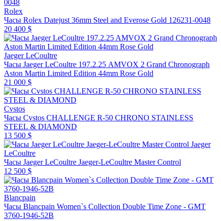
Rolex
Часы Rolex Datejust 36mm Steel and Everose Gold 126231-0048
20 400 $
Jaeger LeCoultre
Часы Jaeger LeCoultre 197.2.25 AMVOX 2 Grand Chronograph
Aston Martin Limited Edition 44mm Rose Gold
21 000 $
Cvstos
Часы Cvstos CHALLENGE R-50 CHRONO STAINLESS
STEEL & DIAMOND
13 500 $
Jaeger
LeCoultre
Часы Jaeger LeCoultre Jaeger-LeCoultre Master Control
12 500 $
Blancpain
Часы Blancpain Women`s Collection Double Time Zone - GMT
3760-1946-52B